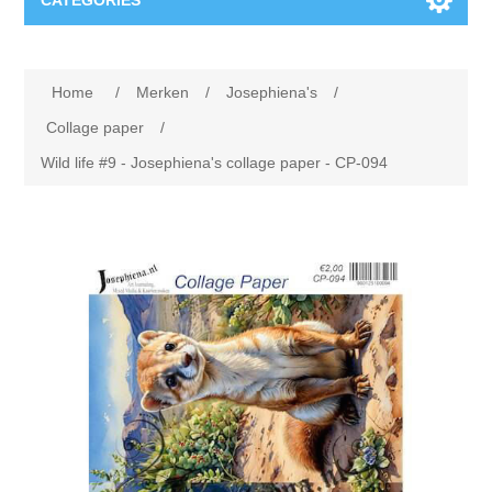
CATEGORIES
Nieuw
Home
/
Merken
/
Josephiena's
/
Collage paper
Lavinia
Collage paper
/
Wild life #9 - Josephiena's collage paper - CP-094
Week 15
Digital Art - Gifts
Week 31
Andere afbeeldingen
Diamond paintings
Week 45
Foto
Dieren
Hobby en Art
Posters A3
Fantasie
Acrylic stone
Merken
T-shirts
Landschap
Acrylverf
Opruiming
Josephiena's