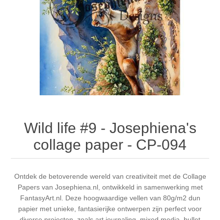
Canvas
Magic
Alcohol ink
Gummiapan
Inspiratie
Stompkaarsen
Personen
Embossing
Lavinia Stamps
Art Journal 2025
Steampunk
Foto's
CraftEmotions
Kaarten 2025
Andere Afbeeldingen
Gesso - Mediums
Cadence
Kaarten 2024
60 bij 40 cm
Inkt
Distress
Art Journal 2024
Wild life #9 - Josephiena's
collage paper - CP-094
Inkleuren
Ranger
Kaarten 2023
Staedtler
kaarten 2022
Ontdek de betoverende wereld van creativiteit met de Collage
Papers van Josephiena.nl, ontwikkeld in samenwerking met
FantasyArt.nl. Deze hoogwaardige vellen van 80g/m2 dun
Art journal 2022
papier met unieke, fantasierijke ontwerpen zijn perfect voor
diverse projecten, zoals art journaling, mixed media, bullet