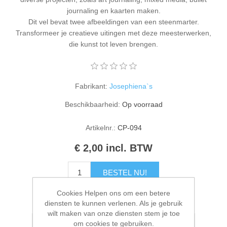
Kaarten 2021
journaling en kaarten maken.
Dit vel bevat twee afbeeldingen van een steenmarter.
Transformeer je creatieve uitingen met deze meesterwerken,
die kunst tot leven brengen.
Fabrikant:
Josephiena`s
Beschikbaarheid:
Op voorraad
Artikelnr.:
CP-094
€ 2,00 incl. BTW
BESTEL NU!
Cookies Helpen ons om een betere
Please select the address you want to ship to
diensten te kunnen verlenen. Als je gebruik
wilt maken van onze diensten stem je toe
om cookies te gebruiken.
Toevoegen aan verlanglijstje