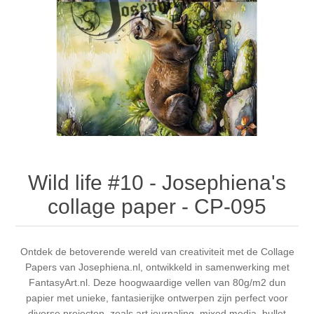
Canvas
Magic
Alcohol ink
Gummiapan
Inspiratie
Stompkaarsen
Personen
Embossing
Lavinia Stamps
Art Journal 2025
Steampunk
Foto's
CraftEmotions
Kaarten 2025
Andere Afbeeldingen
Gesso - Mediums
Cadence
Kaarten 2024
60 bij 40 cm
Inkt
Distress
Art Journal 2024
Wild life #10 - Josephiena's
collage paper - CP-095
Inkleuren
Ranger
Kaarten 2023
Staedtler
kaarten 2022
Ontdek de betoverende wereld van creativiteit met de Collage
Papers van Josephiena.nl, ontwikkeld in samenwerking met
FantasyArt.nl. Deze hoogwaardige vellen van 80g/m2 dun
Art journal 2022
papier met unieke, fantasierijke ontwerpen zijn perfect voor
diverse projecten, zoals art journaling, mixed media, bullet