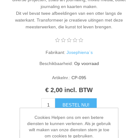
Kaarten 2021
journaling en kaarten maken.
Dit vel bevat twee afbeeldingen van een otter langs de
waterkant. Transformeer je creatieve uitingen met deze
meesterwerken, die kunst tot leven brengen.
Fabrikant:
Josephiena`s
Beschikbaarheid:
Op voorraad
Artikelnr.:
CP-095
€ 2,00 incl. BTW
BESTEL NU!
Cookies Helpen ons om een betere
Please select the address you want to ship to
diensten te kunnen verlenen. Als je gebruik
wilt maken van onze diensten stem je toe
om cookies te gebruiken.
Toevoegen aan verlanglijstje