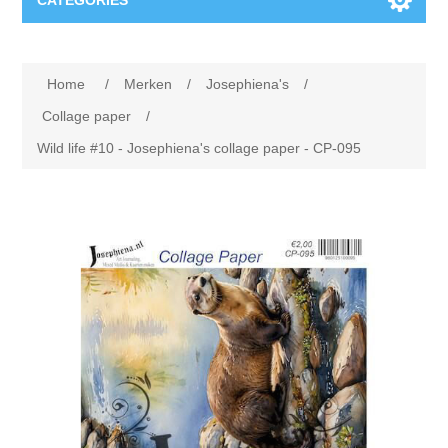
CATEGORIES
Nieuw
Home
/
Merken
/
Josephiena's
/
Collage paper
Lavinia
Collage paper
/
Wild life #10 - Josephiena's collage paper - CP-095
Week 15
Digital Art - Gifts
Week 31
Andere afbeeldingen
Diamond paintings
Week 45
Foto
Dieren
Hobby en Art
Posters A3
Fantasie
Acrylic stone
Merken
T-shirts
Landschap
Acrylverf
Opruiming
Josephiena's