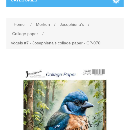
CATEGORIES
Nieuw
Home
/
Merken
/
Josephiena's
/
Collage paper
Lavinia
Collage paper
/
Vogels #7 - Josephiena's collage paper - CP-070
Week 15
Digital Art - Gifts
Week 31
Andere afbeeldingen
Diamond paintings
Week 45
Foto
Dieren
Hobby en Art
Posters A3
Fantasie
Acrylic stone
Merken
T-shirts
Landschap
Acrylverf
Opruiming
Josephiena's