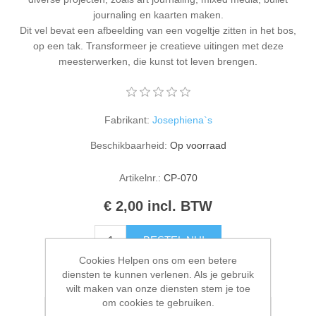
Kaarten 2021
journaling en kaarten maken.
Dit vel bevat een afbeelding van een vogeltje zitten in het bos,
op een tak. Transformeer je creatieve uitingen met deze
meesterwerken, die kunst tot leven brengen.
Fabrikant:
Josephiena`s
Beschikbaarheid:
Op voorraad
Artikelnr.:
CP-070
€ 2,00 incl. BTW
BESTEL NU!
Cookies Helpen ons om een betere
diensten te kunnen verlenen. Als je gebruik
Please select the address you want to ship to
wilt maken van onze diensten stem je toe
om cookies te gebruiken.
Toevoegen aan verlanglijstje