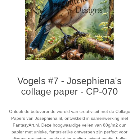
Canvas
Magic
Alcohol ink
Gummiapan
Inspiratie
Stompkaarsen
Personen
Embossing
Lavinia Stamps
Art Journal 2025
Steampunk
Foto's
CraftEmotions
Kaarten 2025
Andere Afbeeldingen
Gesso - Mediums
Cadence
Kaarten 2024
60 bij 40 cm
Inkt
Distress
Art Journal 2024
Vogels #7 - Josephiena's
collage paper - CP-070
Inkleuren
Ranger
Kaarten 2023
Staedtler
kaarten 2022
Ontdek de betoverende wereld van creativiteit met de Collage
Papers van Josephiena.nl, ontwikkeld in samenwerking met
FantasyArt.nl. Deze hoogwaardige vellen van 80g/m2 dun
Art journal 2022
papier met unieke, fantasierijke ontwerpen zijn perfect voor
diverse projecten, zoals art journaling, mixed media, bullet