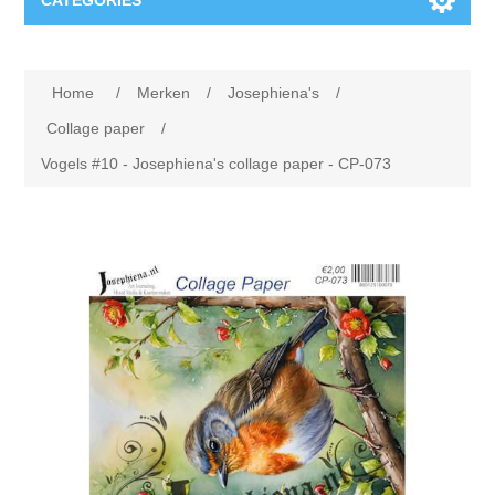
CATEGORIES
Nieuw
Home
/
Merken
/
Josephiena's
/
Collage paper
Lavinia
Collage paper
/
Vogels #10 - Josephiena's collage paper - CP-073
Week 15
Digital Art - Gifts
Week 31
Andere afbeeldingen
Diamond paintings
Week 45
Foto
Dieren
Hobby en Art
Posters A3
Fantasie
Acrylic stone
Merken
T-shirts
Landschap
Acrylverf
Opruiming
Josephiena's