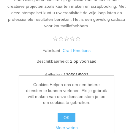
Kaarten 2021
creatieve projecten zoals kaarten maken en scrapbooking. Met
deze stempelset kunt u uw creativiteit de vrije loop laten en
professionele resultaten bereiken. Het is een geweldig cadeau
voor knutselliefhebbers.
Fabrikant:
Craft Emotions
Beschikbaarheid:
2 op voorraad
Artikelnr.:
130501/5023
Cookies Helpen ons om een betere
€ 3,50 incl. BTW
diensten te kunnen verlenen. Als je gebruik
wilt maken van onze diensten stem je toe
BESTEL NU!
om cookies te gebruiken.
Please select the address you want to ship to
OK
Meer weten
Toevoegen aan verlanglijstje