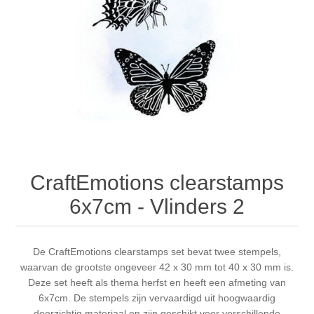
Canvas
Magic
Alcohol ink
Gummiapan
Inspiratie
Stompkaarsen
Personen
Embossing
Lavinia Stamps
Art Journal 2025
Steampunk
Foto's
CraftEmotions
Kaarten 2025
Andere Afbeeldingen
Gesso - Mediums
Cadence
Kaarten 2024
60 bij 40 cm
Inkt
Distress
Art Journal 2024
CraftEmotions clearstamps
6x7cm - Vlinders 2
Inkleuren
Ranger
Kaarten 2023
Staedtler
kaarten 2022
De CraftEmotions clearstamps set bevat twee stempels,
waarvan de grootste ongeveer 42 x 30 mm tot 40 x 30 mm is.
Deze set heeft als thema herfst en heeft een afmeting van
Art journal 2022
6x7cm. De stempels zijn vervaardigd uit hoogwaardig
doorzichtig materiaal en zijn geschikt voor verschillende