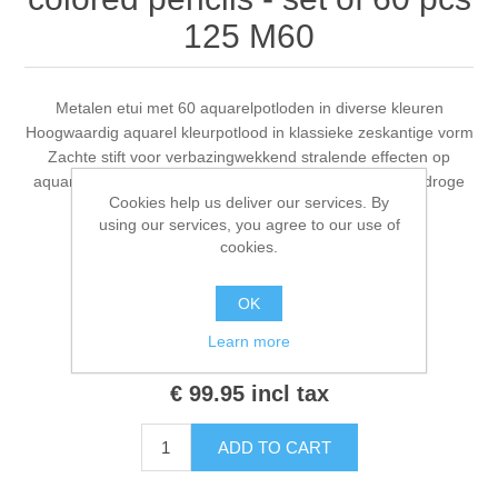
Kaarten 2021
125 M60
Metalen etui met 60 aquarelpotloden in diverse kleuren
Hoogwaardig aquarel kleurpotlood in klassieke zeskantige vorm
Zachte stift voor verbazingwekkend stralende effecten op
aquarelpapier met water en penseel Ook geschikt voor droge
Cookies help us deliver our services. By
technieken in felle kleuren
using our services, you agree to our use of
cookies.
Availability:
2 in stock
OK
Learn more
SKU:
320220/0060
€ 99.95 incl tax
ADD TO CART