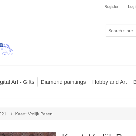
Register
Log 
gital Art - Gifts
Diamond paintings
Hobby and Art
B
021
/
Kaart: Vrolijk Pasen