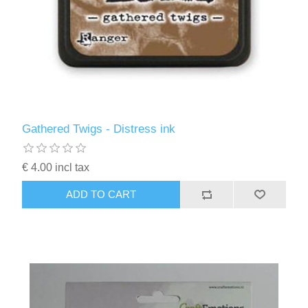
Gathered Twigs - Distress ink
€ 4.00 incl tax
ADD TO CART