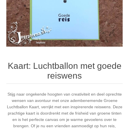
Canvas
Magic
Alcohol ink
Gummiapan
inspiration
Stompkaarsen
Personen
Embossing
Lavinia Stamps
Art Journal 2025
Steampunk
Foto's
CraftEmotions
Cards 2025
Other Images
Gesso - Mediums
Cadence
Kaarten 2024
Kaart: Luchtballon met goede
60 by 40 cm
Inkt
Distress
Art Journal 2024
reiswens
Inkleuren
Ranger
Kaarten 2023
Stijg naar ongekende hoogten van creativiteit en deel oprechte
wensen van avontuur met onze adembenemende Groene
Staedtler
kaarten 2022
Luchtballon Kaart, verrijkt met een inspirerende reiswens. Deze
prachtige kaart is doordrenkt met de frisheid van groene tinten
Art journal 2022
en is het perfecte canvas om je warme gevoelens over te
brengen. Of je nu een vrienden aanmoedigt op hun reis,