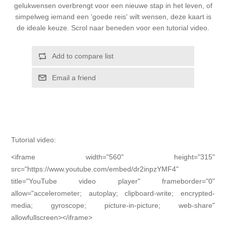
gelukwensen overbrengt voor een nieuwe stap in het leven, of
Kaarten 2021
simpelweg iemand een 'goede reis' wilt wensen, deze kaart is
de ideale keuze. Scrol naar beneden voor een tutorial video.
Add to compare list
Email a friend
Tutorial video:
<iframe width="560" height="315"
src="https://www.youtube.com/embed/dr2inpzYMF4"
title="YouTube video player" frameborder="0"
allow="accelerometer; autoplay; clipboard-write; encrypted-
media; gyroscope; picture-in-picture; web-share"
allowfullscreen></iframe>