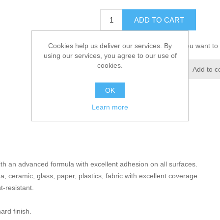
ADD TO CART
Cookies help us deliver our services. By
Please select the address you want to 
using our services, you agree to our use of
cookies.
Add to wishlist
Add to c
OK
Learn more
th an advanced formula with excellent adhesion on all surfaces.
, ceramic, glass, paper, plastics, fabric with excellent coverage.
t-resistant.
ard finish.