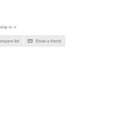
ship to
ompare list
Email a friend