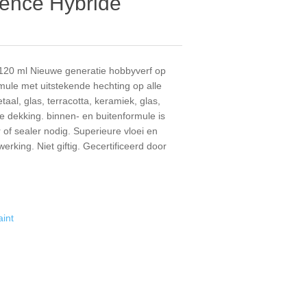
dence Hybride
: 120 ml Nieuwe generatie hobbyverf op
ule met uitstekende hechting op alle
al, glas, terracotta, keramiek, glas,
de dekking. binnen- en buitenformule is
of sealer nodig. Superieure vloei en
rking. Niet giftig. Gecertificeerd door
int