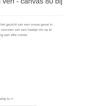
verf - canvas 80 bij
 het gezicht van een vrouw gevat in
is voorzien van een haakje om op te
ng aan elke ruimte.
ship to