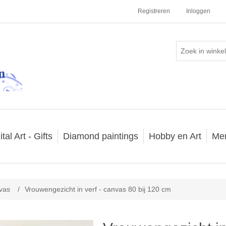
Registreren
Inloggen
ital Art - Gifts
Diamond paintings
Hobby en Art
Me
vas
/
Vrouwengezicht in verf - canvas 80 bij 120 cm