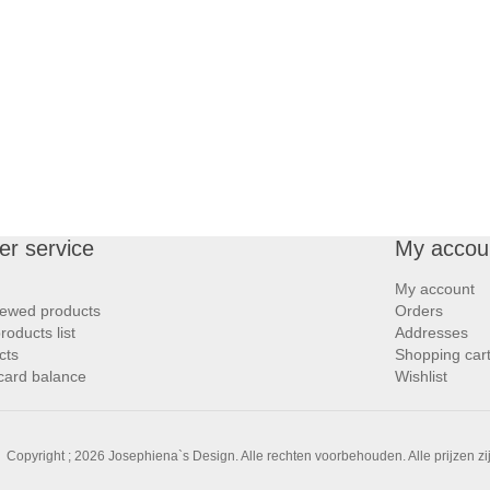
r service
My accou
My account
iewed products
Orders
oducts list
Addresses
cts
Shopping car
 card balance
Wishlist
Copyright ; 2026 Josephiena`s Design. Alle rechten voorbehouden.
Alle prijzen z