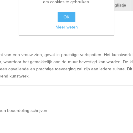
om cookies te gebruiken.
Toevoegen aan verlanglijstje
OK
E-mail een vriend
Meer weten
cht van een vrouw zien, gevat in prachtige verfspatten. Het kunstwerk 
, waardoor het gemakkelijk aan de muur bevestigd kan worden. De kleu
en opvallende en prachtige toevoeging zal zijn aan iedere ruimte. Dit 
ekend kunstwerk.
een beoordeling schrijven