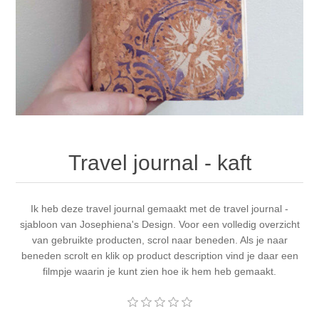
Canvas
Magic
Alcohol ink
Gummiapan
Inspiratie
Stompkaarsen
Personen
Embossing
Lavinia Stamps
Art Journal 2025
Steampunk
Foto's
CraftEmotions
Kaarten 2025
Andere Afbeeldingen
Gesso - Mediums
Cadence
Kaarten 2024
Travel journal - kaft
60 bij 40 cm
Inkt
Distress
Art Journal 2024
Inkleuren
Ik heb deze travel journal gemaakt met de travel journal -
Ranger
Kaarten 2023
sjabloon van Josephiena's Design. Voor een volledig overzicht
van gebruikte producten, scrol naar beneden. Als je naar
Staedtler
kaarten 2022
beneden scrolt en klik op product description vind je daar een
filmpje waarin je kunt zien hoe ik hem heb gemaakt.
Art journal 2022