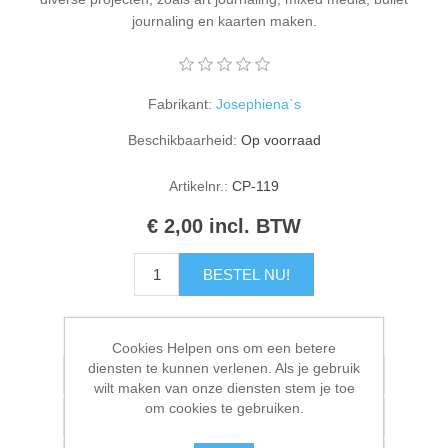
Kaarten 2021
journaling en kaarten maken.
Fabrikant:
Josephiena`s
Beschikbaarheid:
Op voorraad
Artikelnr.:
CP-119
€ 2,00 incl. BTW
BESTEL NU!
Please select the address you want to ship to
Cookies Helpen ons om een betere
diensten te kunnen verlenen. Als je gebruik
Toevoegen aan verlanglijstje
wilt maken van onze diensten stem je toe
om cookies te gebruiken.
Vergelijk product