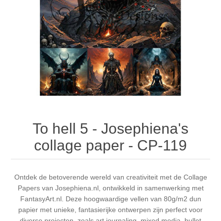
Canvas
Magic
Alcohol ink
Gummiapan
Inspiratie
Stompkaarsen
Personen
Embossing
Lavinia Stamps
Art Journal 2025
Steampunk
Foto's
CraftEmotions
Kaarten 2025
Andere Afbeeldingen
Gesso - Mediums
Cadence
Kaarten 2024
60 bij 40 cm
Inkt
Distress
Art Journal 2024
To hell 5 - Josephiena's
collage paper - CP-119
Inkleuren
Ranger
Kaarten 2023
Staedtler
kaarten 2022
Ontdek de betoverende wereld van creativiteit met de Collage
Papers van Josephiena.nl, ontwikkeld in samenwerking met
FantasyArt.nl. Deze hoogwaardige vellen van 80g/m2 dun
Art journal 2022
papier met unieke, fantasierijke ontwerpen zijn perfect voor
diverse projecten, zoals art journaling, mixed media, bullet