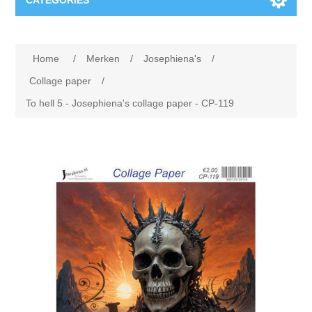
CATEGORIES
Nieuw
Home
/
Merken
/
Josephiena's
/
Collage paper
Lavinia
Collage paper
/
To hell 5 - Josephiena's collage paper - CP-119
Week 15
Digital Art - Gifts
Week 31
Andere afbeeldingen
Diamond paintings
Week 45
Foto
Dieren
Hobby en Art
Posters A3
Fantasie
Acrylic stone
Merken
T-shirts
Landschap
Acrylverf
Opruiming
Josephiena's