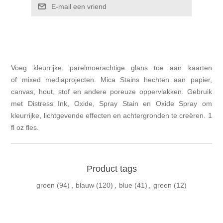
E-mail een vriend
Voeg kleurrijke, parelmoerachtige glans toe aan kaarten
of mixed mediaprojecten. Mica Stains hechten aan papier,
canvas, hout, stof en andere poreuze oppervlakken. Gebruik
met Distress Ink, Oxide, Spray Stain en Oxide Spray om
kleurrijke, lichtgevende effecten en achtergronden te creëren. 1
fl oz fles.
Product tags
groen
(94)
,
blauw
(120)
,
blue
(41)
,
green
(12)