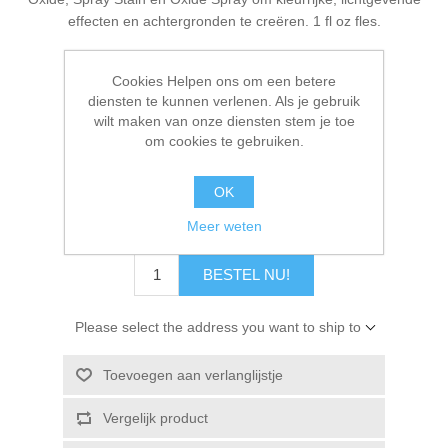
Kaarten 2021
effecten en achtergronden te creëren. 1 fl oz fles.
Cookies Helpen ons om een betere
diensten te kunnen verlenen. Als je gebruik
Fabrikanten:
Tim Holtz
,
Ranger
wilt maken van onze diensten stem je toe
Beschikbaarheid:
2 op voorraad
om cookies te gebruiken.
Artikelnr.:
TSH87465
OK
€ 4,95 incl. BTW
Meer weten
BESTEL NU!
Please select the address you want to ship to
Toevoegen aan verlanglijstje
Vergelijk product