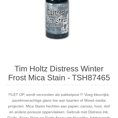
Canvas
Magic
Alcohol ink
Gummiapan
Inspiratie
Stompkaarsen
Personen
Embossing
Lavinia Stamps
Art Journal 2025
Steampunk
Foto's
CraftEmotions
Kaarten 2025
Andere Afbeeldingen
Gesso - Mediums
Cadence
Kaarten 2024
60 bij 40 cm
Inkt
Distress
Art Journal 2024
Tim Holtz Distress Winter
Frost Mica Stain - TSH87465
Inkleuren
Ranger
Kaarten 2023
Staedtler
kaarten 2022
!!!LET OP, wordt verzonden als pakketpost.!!! Voeg kleurrijke,
parelmoerachtige glans toe aan kaarten of Mixed media
projecten. Mica Stains hechten aan papier, canvas, hout, stof
Art journal 2022
en andere poreuze oppervlakken. Gebruik met Distress Ink,
Oxide, Spray Stain en Oxide Spray om kleurrijke, lichtgevende