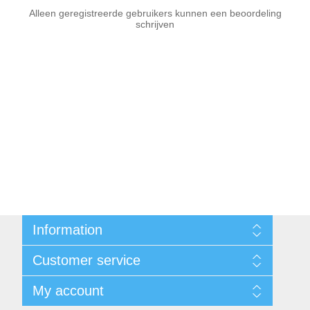
Alleen geregistreerde gebruikers kunnen een beoordeling
schrijven
Information
Sitemap
Customer service
Voorwaarden
Over Josephiena
Blog
My account
Contact us
Recently viewed products