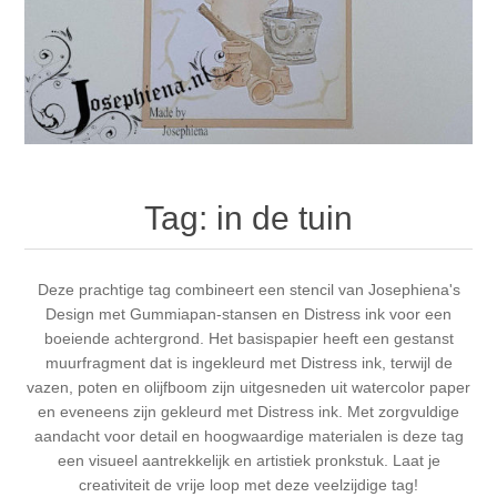
Canvas
Magic
Alcohol ink
Gummiapan
Inspiratie
Stompkaarsen
Personen
Embossing
Lavinia Stamps
Art Journal 2025
Steampunk
Foto's
CraftEmotions
Kaarten 2025
Andere Afbeeldingen
Gesso - Mediums
Cadence
Kaarten 2024
Tag: in de tuin
60 bij 40 cm
Inkt
Distress
Art Journal 2024
Deze prachtige tag combineert een stencil van Josephiena's
Design met Gummiapan-stansen en Distress ink voor een
Inkleuren
Ranger
Kaarten 2023
boeiende achtergrond. Het basispapier heeft een gestanst
muurfragment dat is ingekleurd met Distress ink, terwijl de
vazen, poten en olijfboom zijn uitgesneden uit watercolor paper
Staedtler
kaarten 2022
en eveneens zijn gekleurd met Distress ink. Met zorgvuldige
aandacht voor detail en hoogwaardige materialen is deze tag
Art journal 2022
een visueel aantrekkelijk en artistiek pronkstuk. Laat je
creativiteit de vrije loop met deze veelzijdige tag!