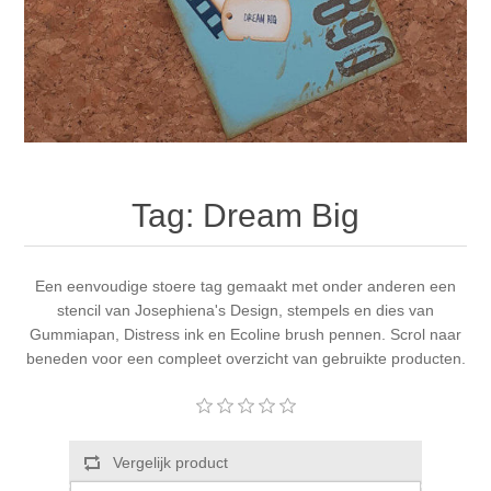
Canvas
Magic
Alcohol ink
Gummiapan
Inspiratie
Stompkaarsen
Personen
Embossing
Lavinia Stamps
Art Journal 2025
Steampunk
Foto's
CraftEmotions
Kaarten 2025
Andere Afbeeldingen
Gesso - Mediums
Cadence
Kaarten 2024
Tag: Dream Big
60 bij 40 cm
Inkt
Distress
Art Journal 2024
Een eenvoudige stoere tag gemaakt met onder anderen een
stencil van Josephiena's Design, stempels en dies van
Inkleuren
Ranger
Kaarten 2023
Gummiapan, Distress ink en Ecoline brush pennen. Scrol naar
beneden voor een compleet overzicht van gebruikte producten.
Staedtler
kaarten 2022
Art journal 2022
Vergelijk product