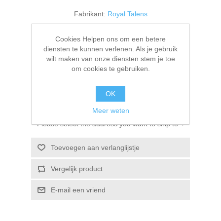
Kaarten 2021
Fabrikant:
Royal Talens
Beschikbaarheid:
1 op voorraad
Cookies Helpen ons om een betere
diensten te kunnen verlenen. Als je gebruik
Artikelnr.:
9314104M
wilt maken van onze diensten stem je toe
om cookies te gebruiken.
€ 3,25 incl. BTW
OK
BESTEL NU!
Meer weten
Please select the address you want to ship to
Toevoegen aan verlanglijstje
Vergelijk product
E-mail een vriend