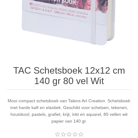
Canvas
Magic
Alcohol ink
Gummiapan
Inspiratie
Stompkaarsen
Personen
Embossing
Lavinia Stamps
Art Journal 2025
Steampunk
Foto's
CraftEmotions
Kaarten 2025
Andere Afbeeldingen
Gesso - Mediums
Cadence
Kaarten 2024
TAC Schetsboek 12x12 cm
60 bij 40 cm
Inkt
Distress
Art Journal 2024
140 gr 80 vel Wit
Inkleuren
Ranger
Kaarten 2023
Mooi compact schetsboek van Talens Art Creation. Schetsboek
met harde kaft en elastiek. Geschikt voor schetsen, tekenen,
Staedtler
kaarten 2022
houtskool, pastels, grafiet, krijt, inkt en aquarel, 80 vellen wit
papier van 140 gr.
Art journal 2022