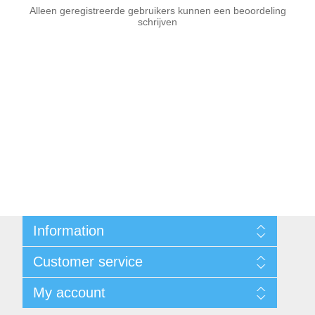
Alleen geregistreerde gebruikers kunnen een beoordeling
schrijven
Information
Sitemap
Customer service
Voorwaarden
Over Josephiena
Blog
My account
Contact us
Recently viewed products
Compare products list