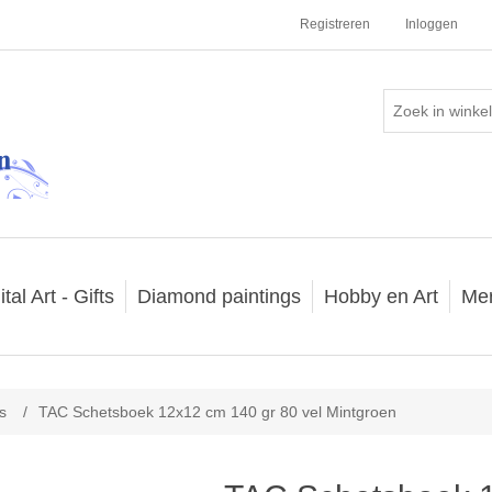
Registreren
Inloggen
ital Art - Gifts
Diamond paintings
Hobby en Art
Me
s
/
TAC Schetsboek 12x12 cm 140 gr 80 vel Mintgroen