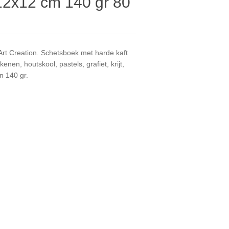
2x12 cm 140 gr 80
rt Creation. Schetsboek met harde kaft
enen, houtskool, pastels, grafiet, krijt,
an 140 gr.