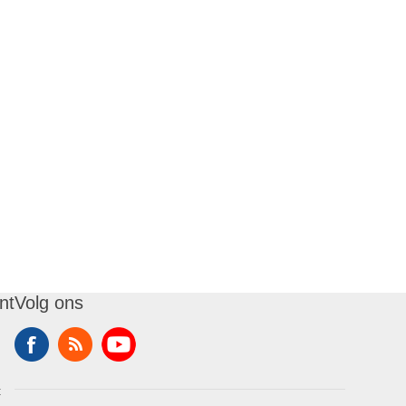
nt
Volg ons
t