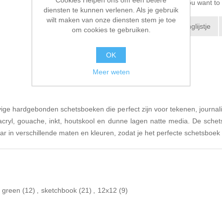
Please select the address you want to 
diensten te kunnen verlenen. Als je gebruik
wilt maken van onze diensten stem je toe
Toevoegen aan verlanglijstje
om cookies te gebruiken.
E-mail een vriend
OK
Meer weten
vige hardgebonden schetsboeken die perfect zijn voor tekenen, journal
 acryl, gouache, inkt, houtskool en dunne lagen natte media. De sche
baar in verschillende maten en kleuren, zodat je het perfecte schetsboe
green
(12)
,
sketchbook
(21)
,
12x12
(9)