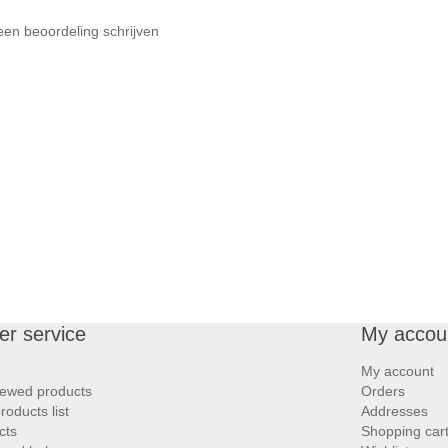
een beoordeling schrijven
r service
My accou
My account
iewed products
Orders
oducts list
Addresses
cts
Shopping car