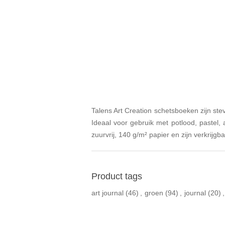
Talens Art Creation schetsboeken zijn ste
Ideaal voor gebruik met potlood, pastel,
zuurvrij, 140 g/m² papier en zijn verkrijg
Product tags
art journal
(46)
,
groen
(94)
,
journal
(20)
,