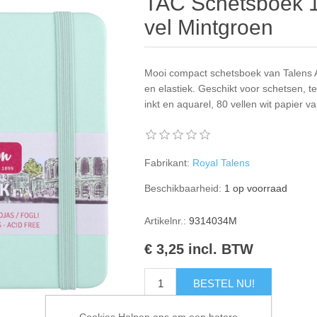
TAC Schetsboek 1
vel Mintgroen
Mooi compact schetsboek van Talens A
en elastiek. Geschikt voor schetsen, tek
inkt en aquarel, 80 vellen wit papier v
Fabrikant:
Royal Talens
Beschikbaarheid:
1 op voorraad
Artikelnr.:
9314034M
€ 3,25 incl. BTW
BESTEL NU!
Cookies Helpen ons om een betere