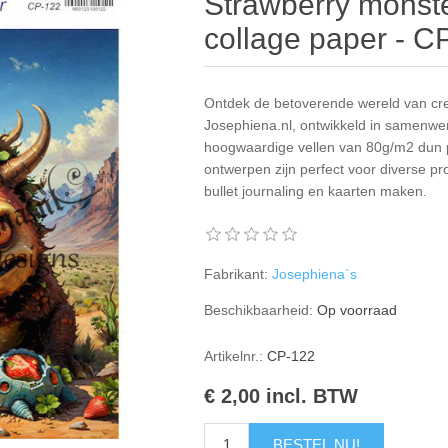
Strawberry monste
collage paper - C
Ontdek de betoverende wereld van crea
Josephiena.nl, ontwikkeld in samenwe
hoogwaardige vellen van 80g/m2 dun pa
ontwerpen zijn perfect voor diverse pr
bullet journaling en kaarten maken.
Fabrikant:
Josephiena`s
Beschikbaarheid:
Op voorraad
Artikelnr.:
CP-122
€ 2,00 incl. BTW
BESTEL NU!