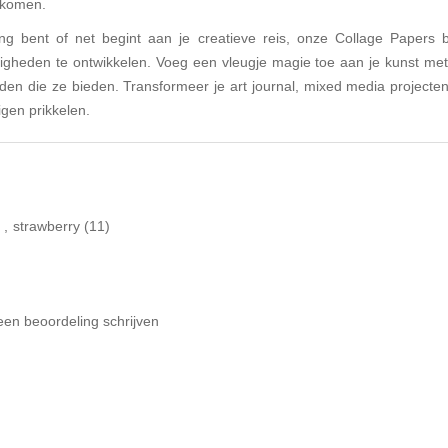
n komen.
ing bent of net begint aan je creatieve reis, onze Collage Papers
ardigheden te ontwikkelen. Voeg een vleugje magie toe aan je kunst met
den die ze bieden. Transformeer je art journal, mixed media projecten,
igen prikkelen.
)
,
strawberry
(11)
een beoordeling schrijven