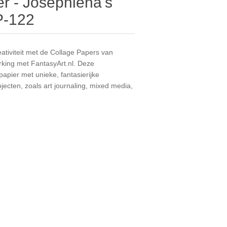
r - Josephiena's
P-122
tiviteit met de Collage Papers van
rking met FantasyArt.nl. Deze
pier met unieke, fantasierijke
ojecten, zoals art journaling, mixed media,