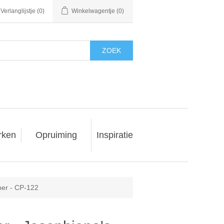
Verlanglijstje
(0)
Winkelwagentje
(0)
ZOEK
rken
Opruiming
Inspiratie
per - CP-122