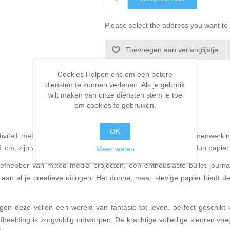
Please select the address you want to 
Toevoegen aan verlanglijstje
E-mail een vriend
Cookies Helpen ons om een betere
diensten te kunnen verlenen. Als je gebruik
wilt maken van onze diensten stem je toe
om cookies te gebruiken.
OK
iviteit met onze Collage Papers, een meesterwerk van samenwerking
21 cm, zijn vervaardigd met zorg en gedrukt op hoogwaardig dun papie
Meer weten
 liefhebber van mixed media projecten, een enthousiaste bullet journ
aan al je creatieve uitingen. Het dunne, maar stevige papier biedt de 
en deze vellen een wereld van fantasie tot leven, perfect geschikt
afbeelding is zorgvuldig ontworpen. De krachtige volledige kleuren voe