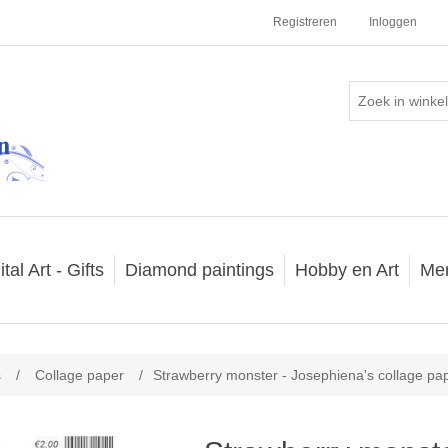
Registreren
Inloggen
ital Art - Gifts
Diamond paintings
Hobby en Art
Me
s
/
Collage paper
/
Strawberry monster - Josephiena's collage pa