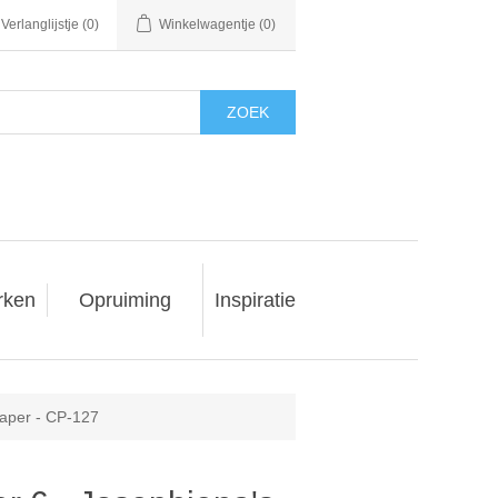
Verlanglijstje
(0)
Winkelwagentje
(0)
ZOEK
rken
Opruiming
Inspiratie
paper - CP-127