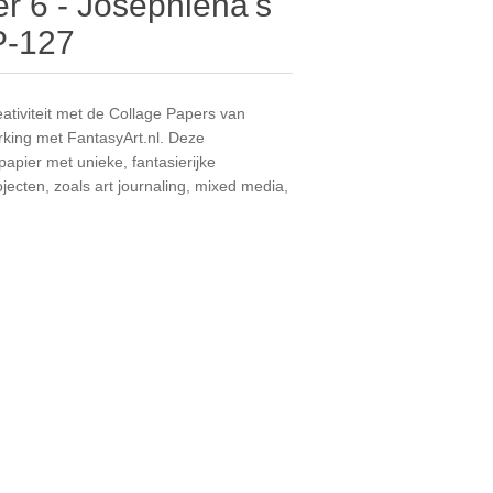
r 6 - Josephiena's
P-127
tiviteit met de Collage Papers van
rking met FantasyArt.nl. Deze
pier met unieke, fantasierijke
ojecten, zoals art journaling, mixed media,