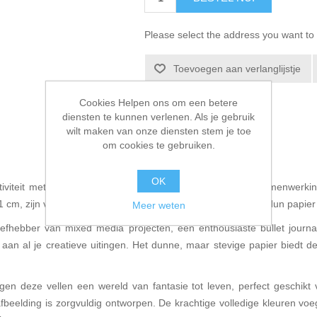
Please select the address you want to 
Toevoegen aan verlanglijstje
E-mail een vriend
Cookies Helpen ons om een betere
diensten te kunnen verlenen. Als je gebruik
wilt maken van onze diensten stem je toe
om cookies te gebruiken.
OK
iviteit met onze Collage Papers, een meesterwerk van samenwerking
21 cm, zijn vervaardigd met zorg en gedrukt op hoogwaardig dun papie
Meer weten
 liefhebber van mixed media projecten, een enthousiaste bullet journ
aan al je creatieve uitingen. Het dunne, maar stevige papier biedt de 
en deze vellen een wereld van fantasie tot leven, perfect geschikt
afbeelding is zorgvuldig ontworpen. De krachtige volledige kleuren voe