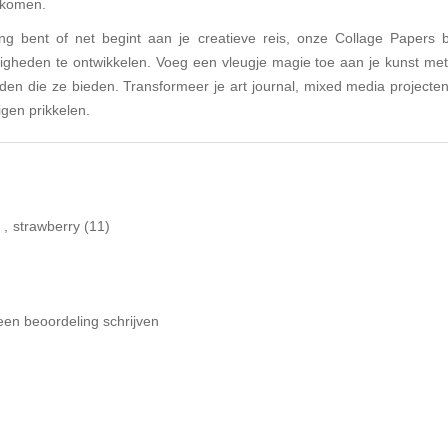
n komen.
ing bent of net begint aan je creatieve reis, onze Collage Papers
ardigheden te ontwikkelen. Voeg een vleugje magie toe aan je kunst met
den die ze bieden. Transformeer je art journal, mixed media projecten,
igen prikkelen.
)
,
strawberry
(11)
een beoordeling schrijven