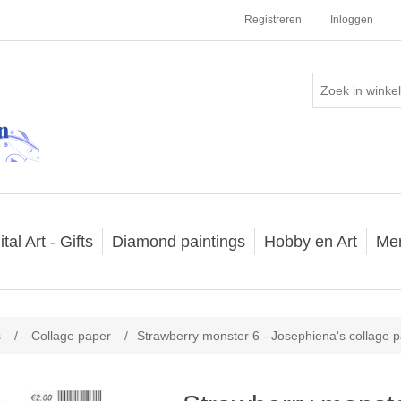
Registreren
Inloggen
ital Art - Gifts
Diamond paintings
Hobby en Art
Me
s
/
Collage paper
/
Strawberry monster 6 - Josephiena's collage 