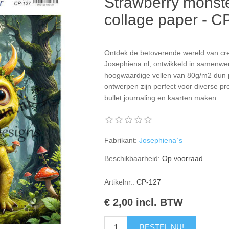
Strawberry monste
collage paper - C
Ontdek de betoverende wereld van crea
Josephiena.nl, ontwikkeld in samenwe
hoogwaardige vellen van 80g/m2 dun pa
ontwerpen zijn perfect voor diverse pr
bullet journaling en kaarten maken.
Fabrikant:
Josephiena`s
Beschikbaarheid:
Op voorraad
Artikelnr.:
CP-127
€ 2,00 incl. BTW
BESTEL NU!