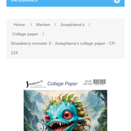
CATEGORIES
Nieuw
Home
/
Merken
/
Josephiena's
/
Collage paper
Lavinia
Collage paper
/
Strawberry monster 3 - Josephiena's collage paper - CP-
Week 15
Digital Art - Gifts
124
Week 31
Andere afbeeldingen
Diamond paintings
Week 45
Foto
Dieren
Hobby en Art
Posters A3
Fantasie
Acrylic stone
Merken
T-shirts
Landschap
Acrylverf
Opruiming
Josephiena's