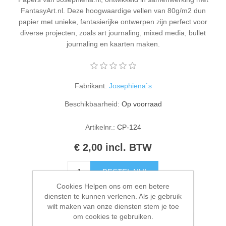
Kaarten 2021
FantasyArt.nl. Deze hoogwaardige vellen van 80g/m2 dun
papier met unieke, fantasierijke ontwerpen zijn perfect voor
diverse projecten, zoals art journaling, mixed media, bullet
journaling en kaarten maken.
Fabrikant:
Josephiena`s
Beschikbaarheid:
Op voorraad
Artikelnr.:
CP-124
€ 2,00 incl. BTW
BESTEL NU!
Cookies Helpen ons om een betere
diensten te kunnen verlenen. Als je gebruik
Please select the address you want to ship to
wilt maken van onze diensten stem je toe
om cookies te gebruiken.
Toevoegen aan verlanglijstje