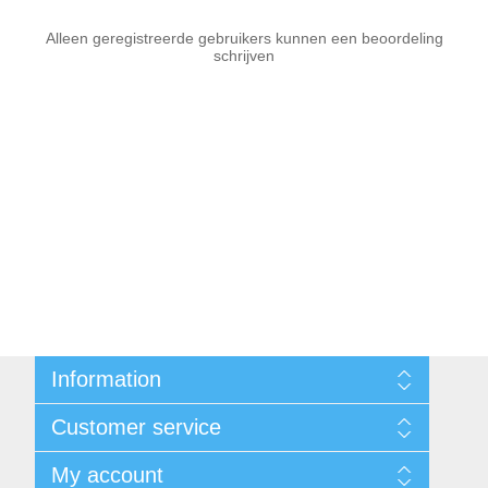
Alleen geregistreerde gebruikers kunnen een beoordeling
schrijven
Information
Sitemap
Customer service
Voorwaarden
Over Josephiena
Blog
My account
Contact us
Recently viewed products