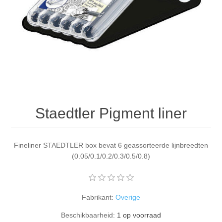
Canvas
Magic
Alcohol ink
Gummiapan
Inspiratie
Stompkaarsen
Personen
Embossing
Lavinia Stamps
Art Journal 2025
Steampunk
Foto's
CraftEmotions
Kaarten 2025
Andere Afbeeldingen
Gesso - Mediums
Cadence
Kaarten 2024
Staedtler Pigment liner
60 bij 40 cm
Inkt
Distress
Art Journal 2024
Inkleuren
Fineliner STAEDTLER box bevat 6 geassorteerde lijnbreedten
Ranger
Kaarten 2023
(0.05/0.1/0.2/0.3/0.5/0.8)
Staedtler
kaarten 2022
Fabrikant:
Overige
Art journal 2022
Beschikbaarheid:
1 op voorraad