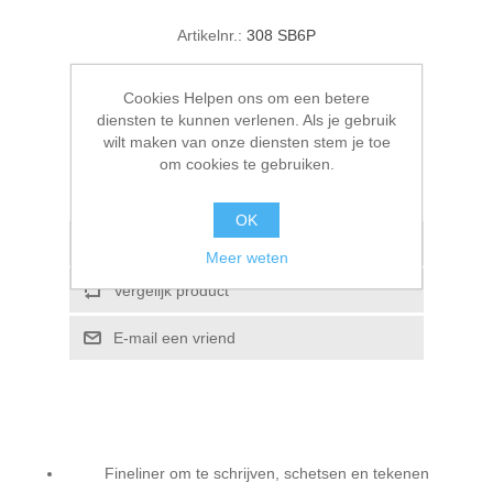
Kaarten 2021
Artikelnr.:
308 SB6P
€ 14,95 incl. BTW
Cookies Helpen ons om een betere
diensten te kunnen verlenen. Als je gebruik
BESTEL NU!
wilt maken van onze diensten stem je toe
om cookies te gebruiken.
Please select the address you want to ship to
OK
Toevoegen aan verlanglijstje
Meer weten
Vergelijk product
E-mail een vriend
Fineliner om te schrijven, schetsen en tekenen