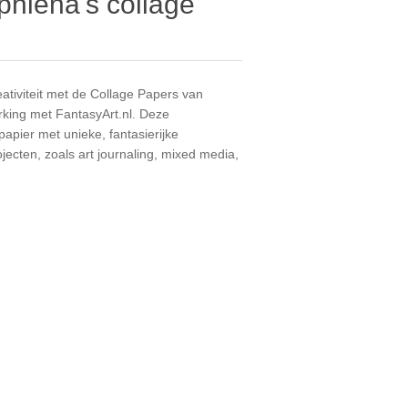
phiena's collage
tiviteit met de Collage Papers van
rking met FantasyArt.nl. Deze
pier met unieke, fantasierijke
ojecten, zoals art journaling, mixed media,