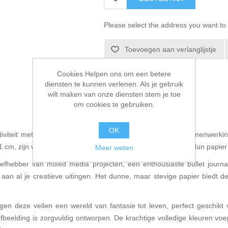
Please select the address you want to 
Toevoegen aan verlanglijstje
E-mail een vriend
Cookies Helpen ons om een betere
diensten te kunnen verlenen. Als je gebruik
wilt maken van onze diensten stem je toe
om cookies te gebruiken.
OK
iviteit met onze Collage Papers, een meesterwerk van samenwerking
21 cm, zijn vervaardigd met zorg en gedrukt op hoogwaardig dun papie
Meer weten
 liefhebber van mixed media projecten, een enthousiaste bullet journ
aan al je creatieve uitingen. Het dunne, maar stevige papier biedt de 
en deze vellen een wereld van fantasie tot leven, perfect geschikt
afbeelding is zorgvuldig ontworpen. De krachtige volledige kleuren voe