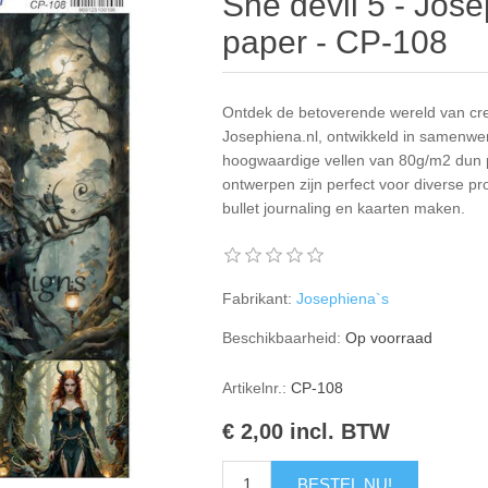
She devil 5 - Jose
paper - CP-108
Ontdek de betoverende wereld van crea
Josephiena.nl, ontwikkeld in samenwe
hoogwaardige vellen van 80g/m2 dun pa
ontwerpen zijn perfect voor diverse pr
bullet journaling en kaarten maken.
Fabrikant:
Josephiena`s
Beschikbaarheid:
Op voorraad
Artikelnr.:
CP-108
€ 2,00 incl. BTW
BESTEL NU!