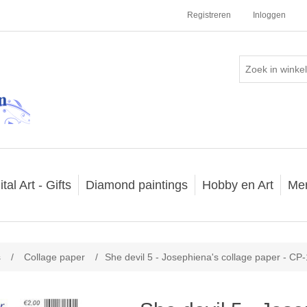
Registreren
Inloggen
ital Art - Gifts
Diamond paintings
Hobby en Art
Me
s
/
Collage paper
/
She devil 5 - Josephiena's collage paper - CP