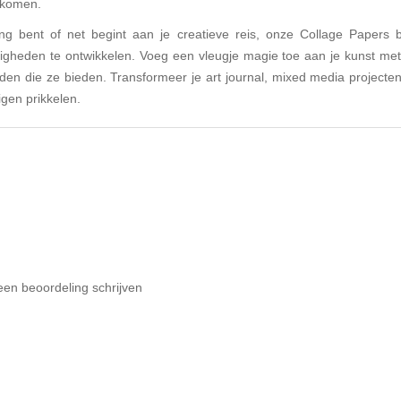
n komen.
ing bent of net begint aan je creatieve reis, onze Collage Papers
ardigheden te ontwikkelen. Voeg een vleugje magie toe aan je kunst met
den die ze bieden. Transformeer je art journal, mixed media projecten,
igen prikkelen.
een beoordeling schrijven