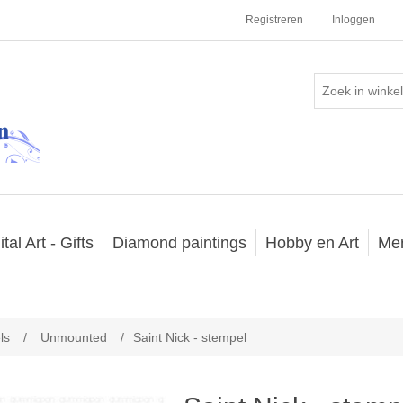
Registreren
Inloggen
ital Art - Gifts
Diamond paintings
Hobby en Art
Me
ls
/
Unmounted
/
Saint Nick - stempel