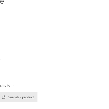
el
W
ship to
Vergelijk product