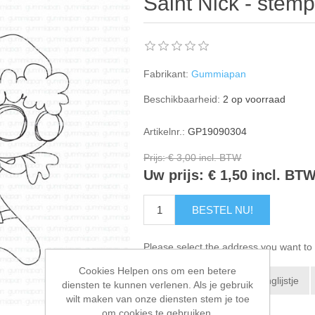
Saint Nick - stemp
Fabrikant:
Gummiapan
Beschikbaarheid:
2 op voorraad
Artikelnr.:
GP19090304
Prijs:
€ 3,00 incl. BTW
Uw prijs:
€ 1,50 incl. BT
BESTEL NU!
Please select the address you want to 
Cookies Helpen ons om een betere
Toevoegen aan verlanglijstje
diensten te kunnen verlenen. Als je gebruik
wilt maken van onze diensten stem je toe
E-mail een vriend
om cookies te gebruiken.