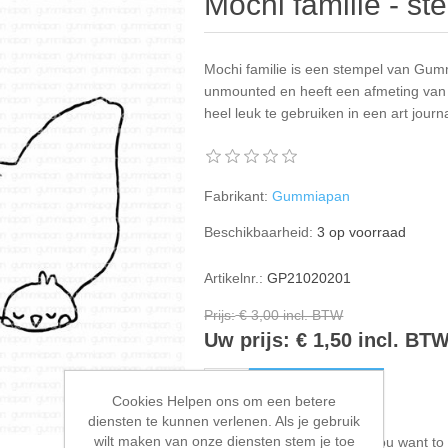
Mochi familie - s
Mochi familie is een stempel van Gum
unmounted en heeft een afmeting van
heel leuk te gebruiken in een art journ
Fabrikant:
Gummiapan
Beschikbaarheid:
3 op voorraad
Artikelnr.:
GP21020201
Prijs:
€ 3,00 incl. BTW
Uw prijs:
€ 1,50 incl. BT
BESTEL NU!
Cookies Helpen ons om een betere
diensten te kunnen verlenen. Als je gebruik
wilt maken van onze diensten stem je toe
Please select the address you want to 