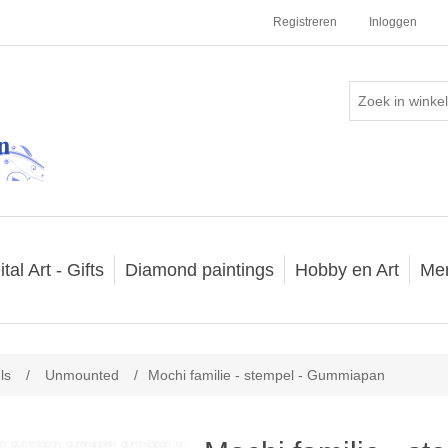
Registreren
Inloggen
ital Art - Gifts
Diamond paintings
Hobby en Art
Me
ls
/
Unmounted
/
Mochi familie - stempel - Gummiapan