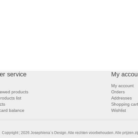
r service
My accou
My account
iewed products
Orders
oducts list
Addresses
cts
Shopping car
 card balance
Wishlist
Copyright ; 2026 Josephiena`s Design. Alle rechten voorbehouden.
Alle prijzen z