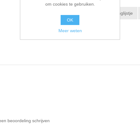
om cookies te gebruiken.
Toevoegen aan verlanglijstje
OK
E-mail een vriend
Meer weten
een beoordeling schrijven