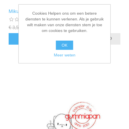
Miku eet een ijsje - stempel - Gummiapan
Cookies Helpen ons om een betere
diensten te kunnen verlenen. Als je gebruik
wilt maken van onze diensten stem je toe
€ 3,50 incl. BTW
€ 1,75 incl. BTW
om cookies te gebruiken.
BESTEL NU!
OK
Meer weten