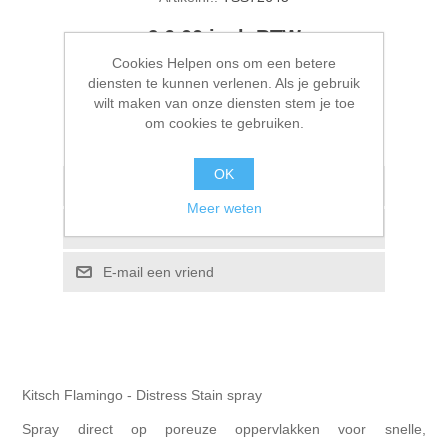
Kaarten 2021
€ 6,00 incl. BTW
Cookies Helpen ons om een betere
diensten te kunnen verlenen. Als je gebruik
BESTEL NU!
wilt maken van onze diensten stem je toe
om cookies te gebruiken.
Please select the address you want to ship to
OK
Toevoegen aan verlanglijstje
Meer weten
Vergelijk product
E-mail een vriend
Kitsch Flamingo - Distress Stain spray
Spray direct op poreuze oppervlakken voor snelle,