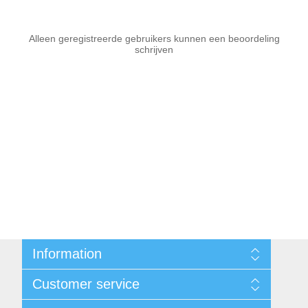
Alleen geregistreerde gebruikers kunnen een beoordeling
schrijven
Information
Sitemap
Customer service
Voorwaarden
Over Josephiena
Blog