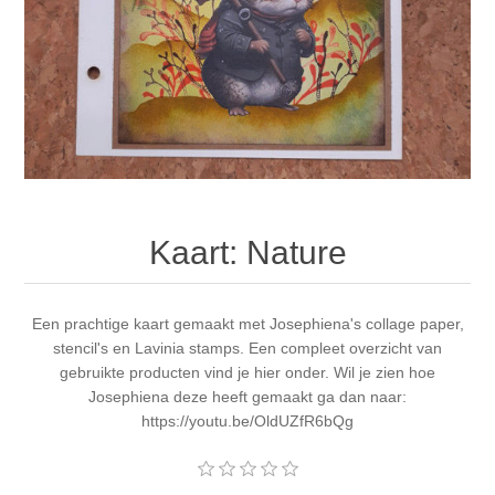
Canvas
Magic
Alcohol ink
Gummiapan
Inspiratie
Stompkaarsen
Personen
Embossing
Lavinia Stamps
Art Journal 2025
Steampunk
Foto's
CraftEmotions
Kaarten 2025
Andere Afbeeldingen
Gesso - Mediums
Cadence
Kaarten 2024
Kaart: Nature
60 bij 40 cm
Inkt
Distress
Art Journal 2024
Inkleuren
Een prachtige kaart gemaakt met Josephiena's collage paper,
Ranger
Kaarten 2023
stencil's en Lavinia stamps. Een compleet overzicht van
gebruikte producten vind je hier onder. Wil je zien hoe
Staedtler
kaarten 2022
Josephiena deze heeft gemaakt ga dan naar:
https://youtu.be/OldUZfR6bQg
Art journal 2022