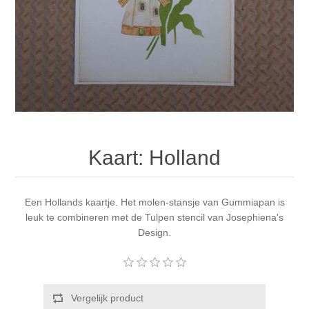
Canvas
Magic
Alcohol ink
Gummiapan
Inspiratie
Stompkaarsen
Personen
Embossing
Lavinia Stamps
Art Journal 2025
Steampunk
Foto's
CraftEmotions
Kaarten 2025
Andere Afbeeldingen
Gesso - Mediums
Cadence
Kaarten 2024
Kaart: Holland
60 bij 40 cm
Inkt
Distress
Art Journal 2024
Inkleuren
Een Hollands kaartje. Het molen-stansje van Gummiapan is
Ranger
Kaarten 2023
leuk te combineren met de Tulpen stencil van Josephiena's
Design.
Staedtler
kaarten 2022
Art journal 2022
Vergelijk product