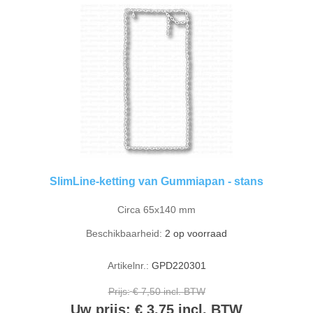
SlimLine-ketting van Gummiapan - stans
Circa 65x140 mm
Beschikbaarheid:
2 op voorraad
Artikelnr.:
GPD220301
Prijs:
€ 7,50 incl. BTW
Uw prijs:
€ 3,75 incl. BTW