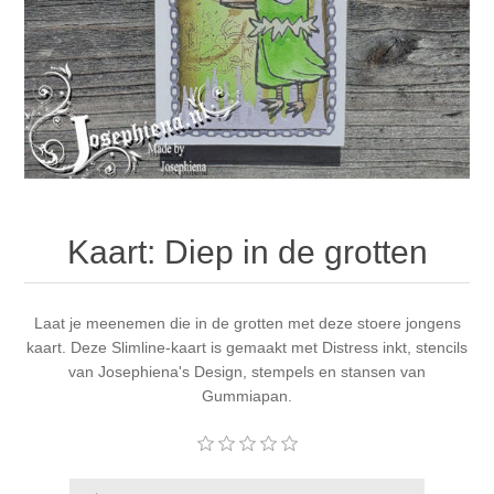
Canvas
Magic
Alcohol ink
Gummiapan
Inspiratie
Stompkaarsen
Personen
Embossing
Lavinia Stamps
Art Journal 2025
Steampunk
Foto's
CraftEmotions
Kaarten 2025
Andere Afbeeldingen
Gesso - Mediums
Cadence
Kaarten 2024
Kaart: Diep in de grotten
60 bij 40 cm
Inkt
Distress
Art Journal 2024
Inkleuren
Laat je meenemen die in de grotten met deze stoere jongens
Ranger
Kaarten 2023
kaart. Deze Slimline-kaart is gemaakt met Distress inkt, stencils
van Josephiena's Design, stempels en stansen van
Staedtler
kaarten 2022
Gummiapan.
Art journal 2022