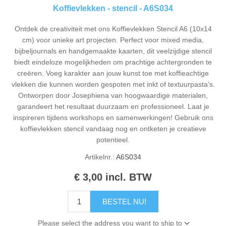
Koffievlekken - stencil - A6S034
Ontdek de creativiteit met ons Koffievlekken Stencil A6 (10x14
cm) voor unieke art projecten. Perfect voor mixed media,
bijbeljournals en handgemaakte kaarten, dit veelzijdige stencil
biedt eindeloze mogelijkheden om prachtige achtergronden te
creëren. Voeg karakter aan jouw kunst toe met koffieachtige
vlekken die kunnen worden gespoten met inkt of textuurpasta's.
Ontworpen door Josephiena van hoogwaardige materialen,
garandeert het resultaat duurzaam en professioneel. Laat je
inspireren tijdens workshops en samenwerkingen! Gebruik ons
koffievlekken stencil vandaag nog en ontketen je creatieve
potentieel.
Artikelnr.:
A6S034
€ 3,00 incl. BTW
BESTEL NU!
Please select the address you want to ship to