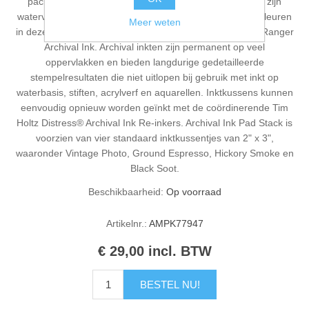
pack van standaard formaat inktkussens. Archival Inks zijn
watervaste, zuurvrije dye-inkten met klassieke Distress-kleuren
Meer weten
in dezelfde lichtbestendige formule die wordt gebruikt in Ranger
Archival Ink. Archival inkten zijn permanent op veel
oppervlakken en bieden langdurige gedetailleerde
stempelresultaten die niet uitlopen bij gebruik met inkt op
waterbasis, stiften, acrylverf en aquarellen. Inktkussens kunnen
eenvoudig opnieuw worden geïnkt met de coördinerende Tim
Holtz Distress® Archival Ink Re-inkers. Archival Ink Pad Stack is
voorzien van vier standaard inktkussentjes van 2" x 3",
waaronder Vintage Photo, Ground Espresso, Hickory Smoke en
Black Soot.
Beschikbaarheid:
Op voorraad
Artikelnr.:
AMPK77947
€ 29,00 incl. BTW
BESTEL NU!