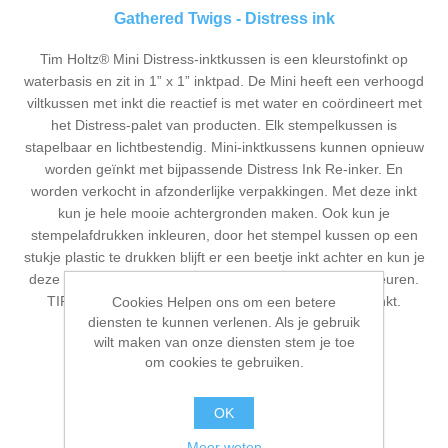
Gathered Twigs - Distress ink
Tim Holtz® Mini Distress-inktkussen is een kleurstofinkt op
waterbasis en zit in 1” x 1” inktpad. De Mini heeft een verhoogd
viltkussen met inkt die reactief is met water en coördineert met
het Distress-palet van producten. Elk stempelkussen is
stapelbaar en lichtbestendig. Mini-inktkussens kunnen opnieuw
worden geïnkt met bijpassende Distress Ink Re-inker. En
worden verkocht in afzonderlijke verpakkingen. Met deze inkt
kun je hele mooie achtergronden maken. Ook kun je
stempelafdrukken inkleuren, door het stempel kussen op een
stukje plastic te drukken blijft er een beetje inkt achter en kun je
deze met een waterpenseel opnemen en de afdruk inkleuren.
TIP: gebruik voor de afdruk een watervaste stempelinkt.
Cookies Helpen ons om een betere
diensten te kunnen verlenen. Als je gebruik
Beschikbaarheid:
Niet op voorraad
wilt maken van onze diensten stem je toe
om cookies te gebruiken.
Artikelnr.:
TDP40002
OK
€ 4,00 incl. BTW
Meer weten