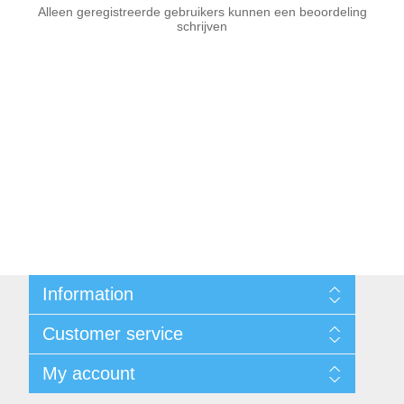
Alleen geregistreerde gebruikers kunnen een beoordeling
schrijven
Information
Sitemap
Customer service
Voorwaarden
Over Josephiena
Blog
My account
Contact us
Recently viewed products
Compare products list
My account