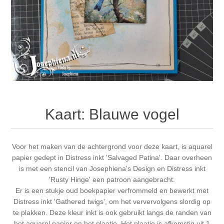
Canvas
Magic
Alcohol ink
Gummiapan
Inspiratie
Stompkaarsen
Personen
Embossing
Lavinia Stamps
Art Journal 2025
Steampunk
Foto's
CraftEmotions
Kaarten 2025
Andere Afbeeldingen
Gesso - Mediums
Cadence
Kaarten 2024
Kaart: Blauwe vogel
60 bij 40 cm
Inkt
Distress
Art Journal 2024
Inkleuren
Voor het maken van de achtergrond voor deze kaart, is aquarel
Ranger
Kaarten 2023
papier gedept in
Distress inkt
'Salvaged Patina'. Daar overheen
is met een
stencil
van Josephiena's Design en Distress inkt
Staedtler
kaarten 2022
'Rusty Hinge' een patroon aangebracht.
Er is een stukje oud boekpapier verfrommeld en bewerkt met
Distress inkt 'Gathered twigs', om het ververvolgens slordig op
Art journal 2022
te plakken. Deze kleur inkt is ook gebruikt langs de randen van
het aquarel papier en het plaatje. Het plaatje is afkomstig uit 1