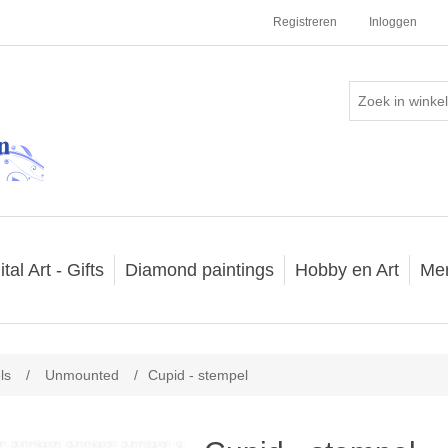
Registreren
Inloggen
ital Art - Gifts
Diamond paintings
Hobby en Art
Me
ls
/
Unmounted
/
Cupid - stempel