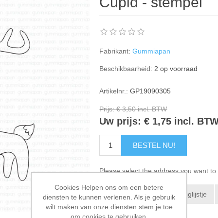
Cupid - stempel
Fabrikant:
Gummiapan
Beschikbaarheid:
2 op voorraad
Artikelnr.:
GP19090305
Prijs:
€ 3,50 incl. BTW
Uw prijs:
€ 1,75 incl. BT
BESTEL NU!
Please select the address you want to 
Cookies Helpen ons om een betere
Toevoegen aan verlanglijstje
diensten te kunnen verlenen. Als je gebruik
wilt maken van onze diensten stem je toe
E-mail een vriend
om cookies te gebruiken.