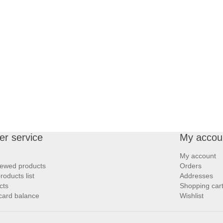
r service
My accou
My account
iewed products
Orders
oducts list
Addresses
cts
Shopping car
 card balance
Wishlist