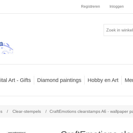
Registreren
Inloggen
ital Art - Gifts
Diamond paintings
Hobby en Art
Me
ns
/
Clear-stempels
/
CraftEmotions clearstamps A6 - wallpaper pa