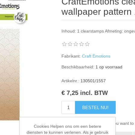
CraftEmotions cle
wallpaper pattern 
Inhoud: 1 clearstamps Afmeting: ongev
Fabrikant:
Craft Emotions
Beschikbaarheid:
1 op voorraad
Artikelnr.:
130501/1557
€ 7,25 incl. BTW
BESTEL NU!
Please select the address you want to 
Cookies Helpen ons om een betere
diensten te kunnen verlenen. Als je gebruik