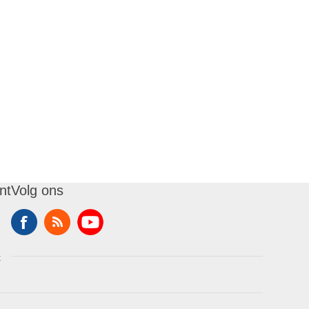
nt
Volg ons
t