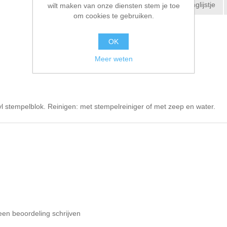
Toevoegen aan verlanglijstje
wilt maken van onze diensten stem je toe
om cookies te gebruiken.
E-mail een vriend
OK
Meer weten
l stempelblok. Reinigen: met stempelreiniger of met zeep en water.
een beoordeling schrijven