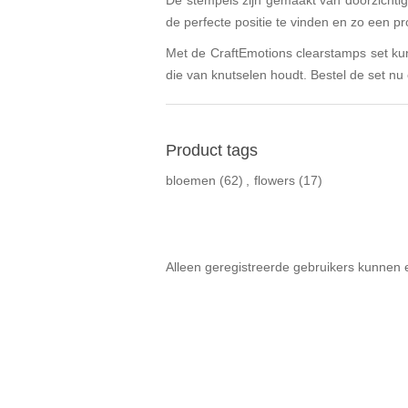
De stempels zijn gemaakt van doorzichtig
de perfecte positie te vinden en zo een pr
Met de CraftEmotions clearstamps set kun
die van knutselen houdt. Bestel de set nu
Product tags
bloemen
(62)
,
flowers
(17)
Alleen geregistreerde gebruikers kunnen 