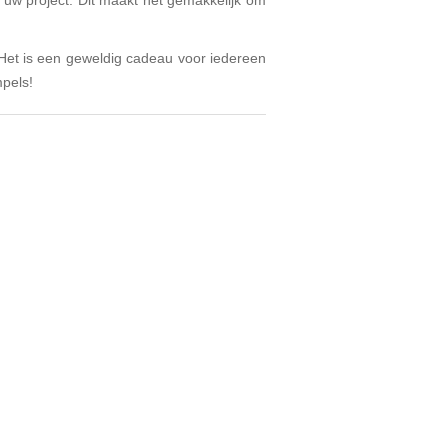
 uw project. Dit maakt het gemakkelijk om
 Het is een geweldig cadeau voor iedereen
mpels!