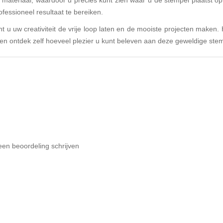
 materiaal, waardoor u precies kunt zien waar u de stempel plaatst op
ofessioneel resultaat te bereiken.
t u uw creativiteit de vrije loop laten en de mooiste projecten maken.
 en ontdek zelf hoeveel plezier u kunt beleven aan deze geweldige ste
een beoordeling schrijven