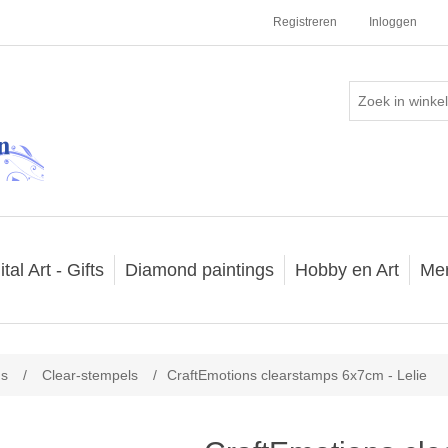
Registreren
Inloggen
ital Art - Gifts
Diamond paintings
Hobby en Art
Me
ns
/
Clear-stempels
/
CraftEmotions clearstamps 6x7cm - Lelie