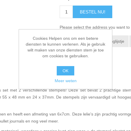
BESTEL NU!
Please select the address you want to 
Cookies Helpen ons om een betere
Toevoegen aan verlanglijstje
diensten te kunnen verlenen. Als je gebruik
wilt maken van onze diensten stem je toe
E-mail een vriend
om cookies te gebruiken.
OK
Meer weten
 set met 2 verschillende stempels! Deze set bevat 2 prachtige stem
r 55 x 48 mm en 24 x 37mm. De stempels zijn vervaardigd uit hoogwaar
men en heeft een afmeting van 6x7cm. Deze lelie's zijn prachtig vormge
llet journals en nog veel meer.