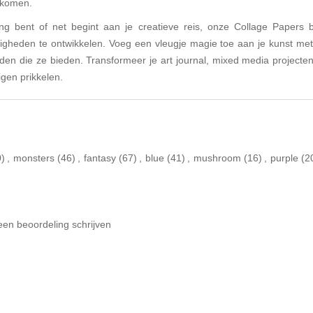
n komen.
ing bent of net begint aan je creatieve reis, onze Collage Papers
ardigheden te ontwikkelen. Voeg een vleugje magie toe aan je kunst met
den die ze bieden. Transformeer je art journal, mixed media projecten,
igen prikkelen.
0)
,
monsters
(46)
,
fantasy
(67)
,
blue
(41)
,
mushroom
(16)
,
purple
(2
een beoordeling schrijven