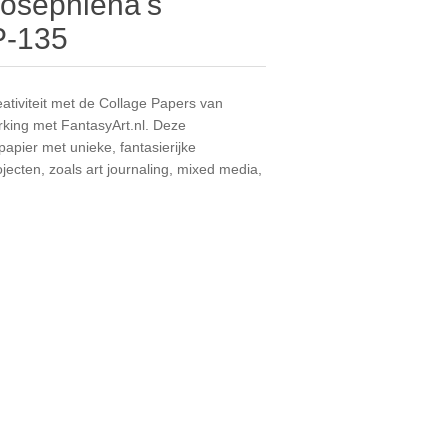
Josephiena's
P-135
tiviteit met de Collage Papers van
rking met FantasyArt.nl. Deze
pier met unieke, fantasierijke
ojecten, zoals art journaling, mixed media,