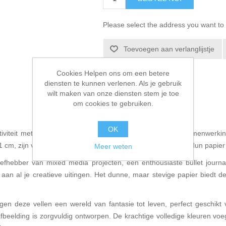
Please select the address you want to 
Toevoegen aan verlanglijstje
E-mail een vriend
Cookies Helpen ons om een betere
diensten te kunnen verlenen. Als je gebruik
wilt maken van onze diensten stem je toe
om cookies te gebruiken.
OK
iviteit met onze Collage Papers, een meesterwerk van samenwerking
21 cm, zijn vervaardigd met zorg en gedrukt op hoogwaardig dun papie
Meer weten
 liefhebber van mixed media projecten, een enthousiaste bullet journ
aan al je creatieve uitingen. Het dunne, maar stevige papier biedt de 
en deze vellen een wereld van fantasie tot leven, perfect geschikt
afbeelding is zorgvuldig ontworpen. De krachtige volledige kleuren voe