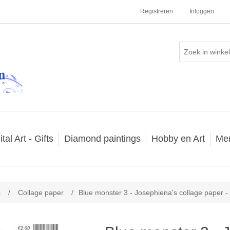
Registreren
Inloggen
ital Art - Gifts
Diamond paintings
Hobby en Art
Me
s
/
Collage paper
/
Blue monster 3 - Josephiena's collage paper 