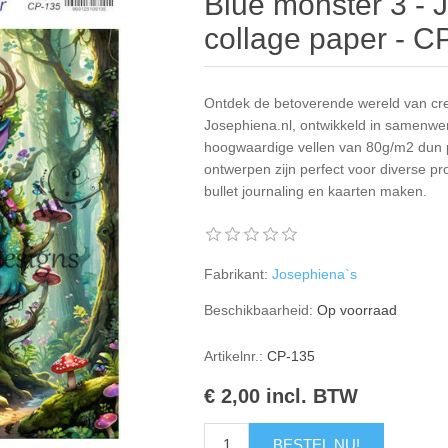
Blue monster 3 - 
collage paper - C
Ontdek de betoverende wereld van crea
Josephiena.nl, ontwikkeld in samenwe
hoogwaardige vellen van 80g/m2 dun pa
ontwerpen zijn perfect voor diverse pr
bullet journaling en kaarten maken.
Fabrikant:
Josephiena`s
Beschikbaarheid:
Op voorraad
Artikelnr.:
CP-135
€ 2,00 incl. BTW
BESTEL NU!