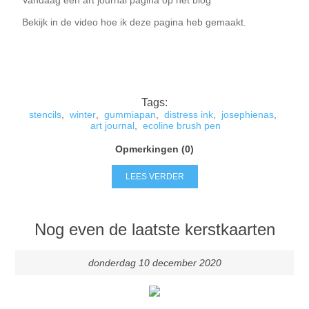
Vandaag een art journal pagina op het blog
Canvas
Magic
Alcohol ink
Gummiapan
Inspiratie
Bekijk in de video hoe ik deze pagina heb gemaakt.
Stompkaarsen
Personen
Embossing
Lavinia Stamps
Art Journal 2025
Steampunk
Foto's
CraftEmotions
Kaarten 2025
Tags:
stencils
,
winter
,
gummiapan
,
distress ink
,
josephienas
,
Andere Afbeeldingen
Gesso - Mediums
Cadence
art journal
,
ecoline brush pen
Kaarten 2024
Opmerkingen (0)
60 bij 40 cm
Inkt
Distress
Art Journal 2024
LEES VERDER
Inkleuren
Ranger
Kaarten 2023
Nog even de laatste kerstkaarten
Staedtler
kaarten 2022
donderdag 10 december 2020
Art journal 2022