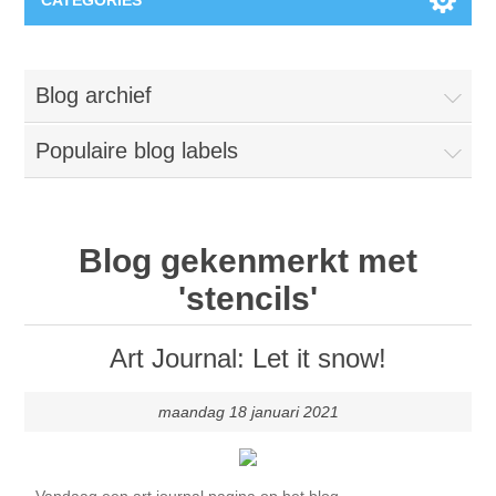
CATEGORIES
Nieuw
Blog archief
Collage paper
Lavinia
Populaire blog labels
Week 15
Digital Art - Gifts
Week 31
Andere afbeeldingen
Blog gekenmerkt met
Diamond paintings
'stencils'
Week 45
Foto
Dieren
Hobby en Art
Art Journal: Let it snow!
Posters A3
Fantasie
Acrylic stone
Merken
maandag 18 januari 2021
T-shirts
Landschap
Acrylverf
Opruiming
Josephiena's