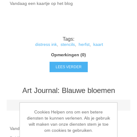
Vandaag een kaartje op het blog
Tags:
distress ink
,
stencils
,
herfst
,
kaart
Opmerkingen (0)
LEES VERDER
Art Journal: Blauwe bloemen
maandag 7 september 2020
Cookies Helpen ons om een betere
diensten te kunnen verlenen. Als je gebruik
wilt maken van onze diensten stem je toe
Vandaag een Art journal pagina op het blog
om cookies te gebruiken.