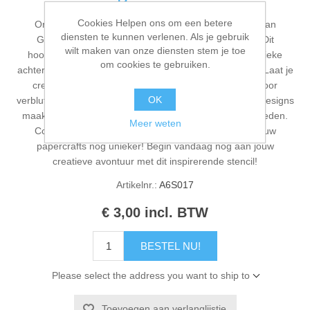
Cookies Helpen ons om een betere
Ontdek ons prachtige Theekopjes stencil (A6S017) van
diensten te kunnen verlenen. Als je gebruik
Gummiapan, perfect voor al jouw knutselprojecten! Dit
wilt maken van onze diensten stem je toe
hoogwaardige stencil van 10 bij 14 cm is ideaal om unieke
om cookies te gebruiken.
achtergronden te creëren in je art journal of op kaarten. Laat je
creativiteit stromen met inktspray en textuurpasta's voor
OK
verbluffende effecten. Of je nu vintage of sprankelende designs
maakt, dit veelzijdige product biedt eindeloze mogelijkheden.
Meer weten
Combineer het met onze Lavinia stencils en maak jouw
papercrafts nog unieker! Begin vandaag nog aan jouw
creatieve avontuur met dit inspirerende stencil!
Artikelnr.:
A6S017
€ 3,00 incl. BTW
BESTEL NU!
Please select the address you want to ship to
Toevoegen aan verlanglijstje