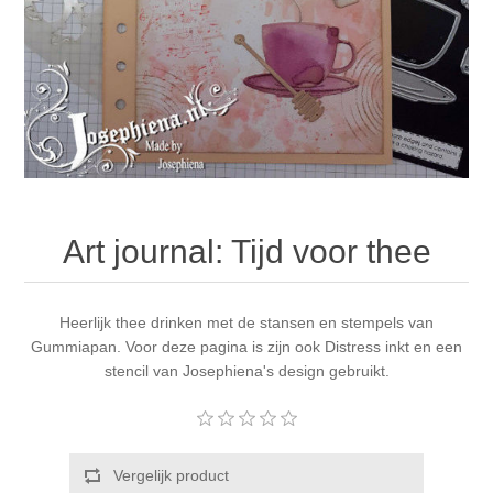
Canvas
Magic
Alcohol ink
Gummiapan
Inspiratie
Stompkaarsen
Personen
Embossing
Lavinia Stamps
Art Journal 2025
Steampunk
Foto's
CraftEmotions
Kaarten 2025
Andere Afbeeldingen
Gesso - Mediums
Cadence
Kaarten 2024
Art journal: Tijd voor thee
60 bij 40 cm
Inkt
Distress
Art Journal 2024
Inkleuren
Heerlijk thee drinken met de stansen en stempels van
Ranger
Kaarten 2023
Gummiapan. Voor deze pagina is zijn ook Distress inkt en een
stencil van Josephiena's design gebruikt.
Staedtler
kaarten 2022
Art journal 2022
Vergelijk product