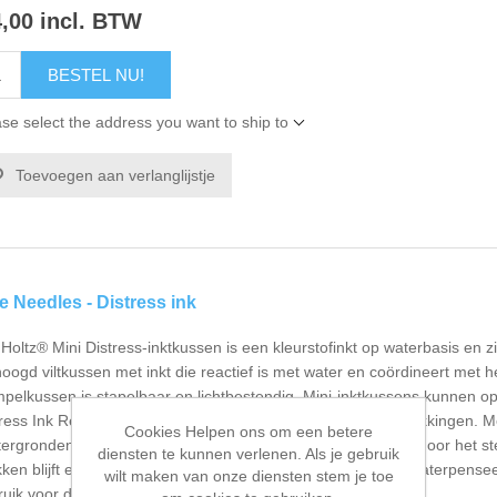
4,00 incl. BTW
BESTEL NU!
se select the address you want to ship to
Toevoegen aan verlanglijstje
e Needles - Distress ink
Holtz® Mini Distress-inktkussen is een kleurstofinkt op waterbasis en zi
oogd viltkussen met inkt die reactief is met water en coördineert met h
mpelkussen is stapelbaar en lichtbestendig. Mini-inktkussens kunnen 
ress Ink Re-inker. En worden verkocht in afzonderlijke verpakkingen. M
Cookies Helpen ons om een betere
tergronden maken. Ook kun je stempelafdrukken inkleuren, door het ste
diensten te kunnen verlenen. Als je gebruik
ken blijft er een beetje inkt achter en kun je deze met een waterpens
wilt maken van onze diensten stem je toe
uik voor de afdruk een watervaste stempelinkt.