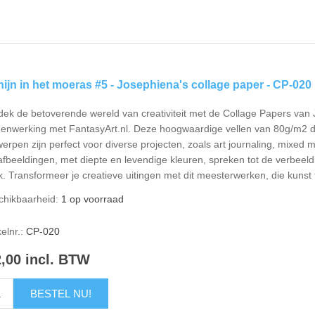
ijn in het moeras #5 - Josephiena's collage paper - CP-020
ek de betoverende wereld van creativiteit met de Collage Papers van J
enwerking met FantasyArt.nl. Deze hoogwaardige vellen van 80g/m2 dun
erpen zijn perfect voor diverse projecten, zoals art journaling, mixed 
fbeeldingen, met diepte en levendige kleuren, spreken tot de verbeeldi
. Transformeer je creatieve uitingen met dit meesterwerken, die kunst 
chikbaarheid:
1 op voorraad
kelnr.:
CP-020
2,00 incl. BTW
BESTEL NU!