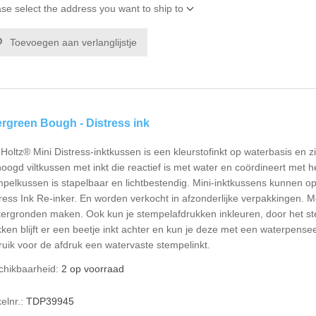
se select the address you want to ship to
Toevoegen aan verlanglijstje
rgreen Bough - Distress ink
Holtz® Mini Distress-inktkussen is een kleurstofinkt op waterbasis en zi
oogd viltkussen met inkt die reactief is met water en coördineert met h
mpelkussen is stapelbaar en lichtbestendig. Mini-inktkussens kunnen 
ress Ink Re-inker. En worden verkocht in afzonderlijke verpakkingen. M
tergronden maken. Ook kun je stempelafdrukken inkleuren, door het ste
ken blijft er een beetje inkt achter en kun je deze met een waterpens
uik voor de afdruk een watervaste stempelinkt.
chikbaarheid:
2 op voorraad
kelnr.:
TDP39945