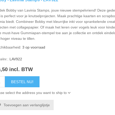
dek Bobby van Lavinia Stamps, jouw nieuwe stempelvriend! Deze gedeta
is perfect voor je knutselprojecten. Maak prachtige kaarten en scrapbo
nia biedt. Combineer Bobby met kleurrijke inkt voor sprankelende crea
ecten met collagepapier. Of maak het leren over vogels leuk voor kind
e must-have Gummiapan-stempel toe aan je collectie en ontdek eindel
hoger niveau te tillen.
chikbaarheid:
3 op voorraad
kelnr.:
LAV922
6,50 incl. BTW
BESTEL NU!
se select the address you want to ship to
Toevoegen aan verlanglijstje