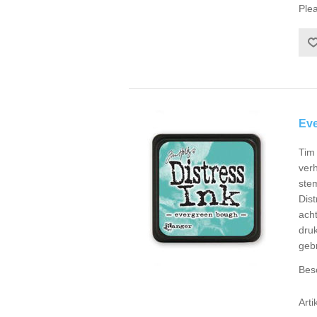
Plea
Eve
Tim 
verh
ste
Dist
ach
druk
gebr
Bes
Arti