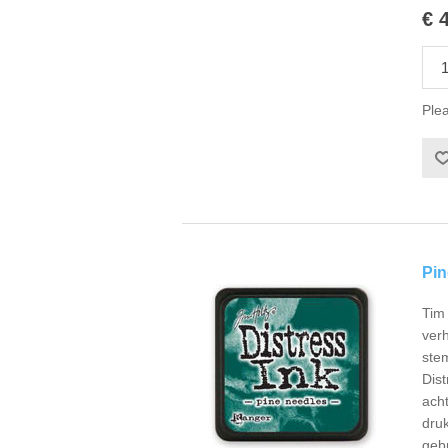
€ 
Plea
Pin
Tim 
verh
ste
Dist
ach
druk
gebr