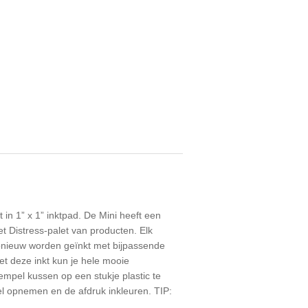
t in 1” x 1” inktpad. De Mini heeft een
et Distress-palet van producten. Elk
opnieuw worden geïnkt met bijpassende
et deze inkt kun je hele mooie
mpel kussen op een stukje plastic te
eel opnemen en de afdruk inkleuren. TIP: