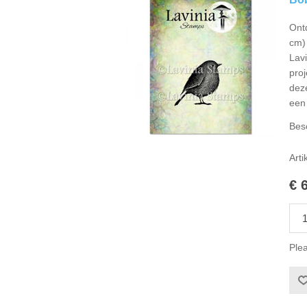
Ont
cm) 
Lavi
proj
dez
een 
Bes
Arti
€ 
Plea