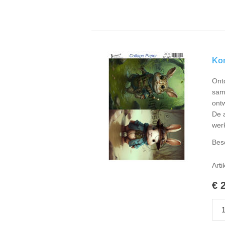
Kon
Ontd
sam
ontw
De a
werk
Bes
Arti
€ 