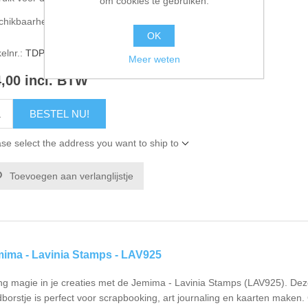
om cookies te gebruiken.
chikbaarheid:
2 op voorraad
OK
kelnr.:
TDP40095
Meer weten
4,00 incl. BTW
BESTEL NU!
se select the address you want to ship to
Toevoegen aan verlanglijstje
ima - Lavinia Stamps - LAV925
ng magie in je creaties met de Jemima - Lavinia Stamps (LAV925). Dez
dborstje is perfect voor scrapbooking, art journaling en kaarten mak