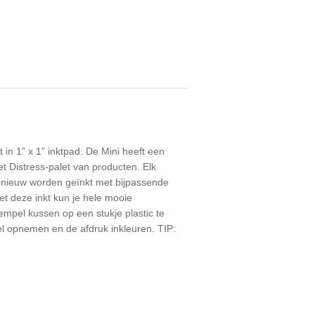
t in 1” x 1” inktpad. De Mini heeft een
et Distress-palet van producten. Elk
opnieuw worden geïnkt met bijpassende
et deze inkt kun je hele mooie
mpel kussen op een stukje plastic te
eel opnemen en de afdruk inkleuren. TIP: