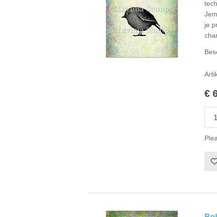
tech
Jem
je p
cha
Bes
Arti
€ 
Plea
Bob