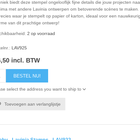
niek biedt deze stempel ongelooflijk fijne details die jouw projecten n
ima met andere Lavinia ontwerpen om betoverende scènes te maken. D
recies waar je stempelt op papier of karton, ideaal voor een nauwkeu
rme van dit prachtige ontwerp!
chikbaarheid:
2 op voorraad
kelnr.:
LAV925
6,50 incl. BTW
BESTEL NU!
se select the address you want to ship to
Toevoegen aan verlanglijstje
by - Lavinia Stamps - LAV922