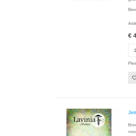
Bes
Arti
€ 
Plea
Jem
Bre
roo