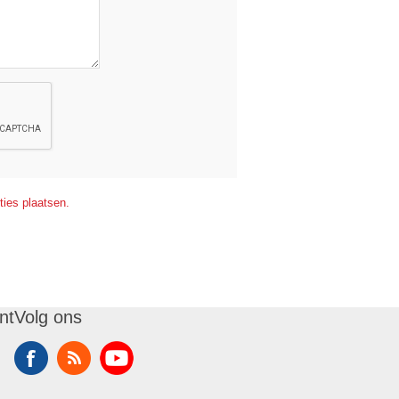
ties plaatsen.
nt
Volg ons