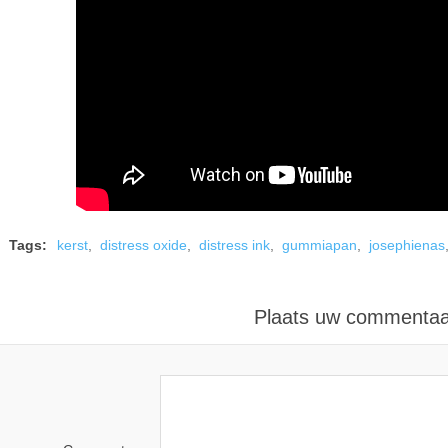
Tags:
kerst
,
distress oxide
,
distress ink
,
gummiapan
,
josephienas
Plaats uw commenta