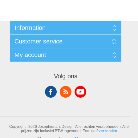
Information
Sitemap
Customer service
Voorwaarden
Over Josephiena
Blog
My account
Contact us
Recently viewed products
Compare products list
My account
New products
Orders
Volg ons
Check gift card balance
Addresses
Shopping cart
Wishlist
Copyright ; 2026 Josephiena`s Design. Alle rechten voorbehouden.
Alle
prijzen zijn inclusief BTW ingevoerd. Exclusief
verzenden