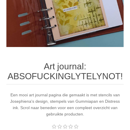
Canvas
Magic
Alcohol ink
Gummiapan
Inspiratie
Stompkaarsen
Personen
Embossing
Lavinia Stamps
Art Journal 2025
Steampunk
Foto's
CraftEmotions
Kaarten 2025
Andere Afbeeldingen
Gesso - Mediums
Cadence
Kaarten 2024
Art journal:
60 bij 40 cm
Inkt
Distress
Art Journal 2024
ABSOFUCKINGLYTELYNOT!
Inkleuren
Ranger
Kaarten 2023
Een mooi art journal pagina die gemaakt is met stencils van
Josephiena's design, stempels van Gummiapan en Distress
Staedtler
kaarten 2022
ink. Scrol naar beneden voor een compleet overzicht van
gebruikte producten.
Art journal 2022