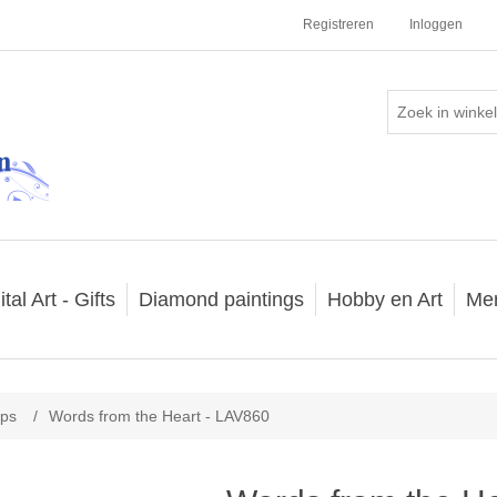
Registreren
Inloggen
ital Art - Gifts
Diamond paintings
Hobby en Art
Me
mps
/
Words from the Heart - LAV860