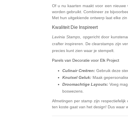
Of u nu kaarten maakt voor een nieuwe wo
worden gebruikt. Combineer ze bijvoorbe
Met hun uitgekiende ontwerp laat elke zin
Kwaliteit Die Inspireert
Lavinia Stamps
, opgericht door kunsten
crafter inspireren. De clearstamps zijn v
precies kunt zien waar je stempelt.
Parels van Decoratie voor Elk Project
Culinair Creëren:
Gebruik deze stemp
Knutsel Geluk:
Maak gepersonalise
Droomachtige Layouts:
Voeg magis
boswezens.
Afmetingen per stamp zijn respectiefelij
ten koste gaat van het design! Dus waar wa