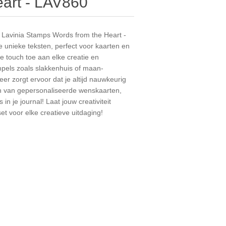
eart - LAV860
Lavinia Stamps Words from the Heart -
 unieke teksten, perfect voor kaarten en
e touch toe aan elke creatie en
pels zoals slakkenhuis of maan-
r zorgt ervoor dat je altijd nauwkeurig
n van gepersonaliseerde wenskaarten,
 in je journal! Laat jouw creativiteit
t voor elke creatieve uitdaging!