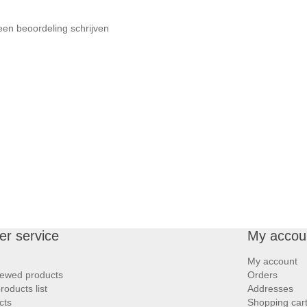
een beoordeling schrijven
r service
My accou
My account
iewed products
Orders
oducts list
Addresses
cts
Shopping car