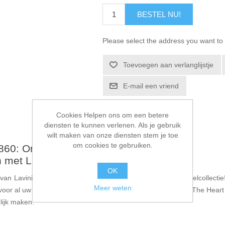
BESTEL NU!
Please select the address you want to 
Toevoegen aan verlanglijstje
E-mail een vriend
Cookies Helpen ons om een betere
diensten te kunnen verlenen. Als je gebruik
wilt maken van onze diensten stem je toe
om cookies te gebruiken.
V860: Ontdek de Magie van Woorden
en met Lavinia Stamps
OK
van Lavinia Stamps is de perfecte toevoeging aan uw knutselcollectie
Meer weten
jn voor al uw papierprojecten. Met teksten als “Home Is Where The Hea
lijk maken.