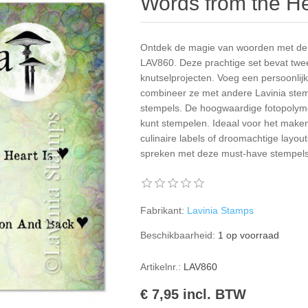
Words from the H
Ontdek de magie van woorden met de 
LAV860. Deze prachtige set bevat twee
knutselprojecten. Voeg een persoonlijk
combineer ze met andere Lavinia stem
stempels. De hoogwaardige fotopolymee
kunt stempelen. Ideaal voor het make
culinaire labels of droomachtige layouts
spreken met deze must-have stempelse
Fabrikant:
Lavinia Stamps
Beschikbaarheid:
1 op voorraad
Artikelnr.:
LAV860
€ 7,95 incl. BTW