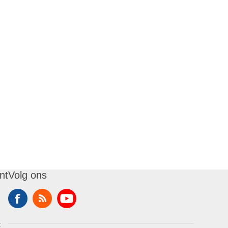
nt
Volg ons
t