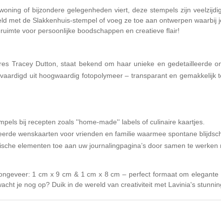
ning of bijzondere gelegenheden viert, deze stempels zijn veelzijdi
eld met de Slakkenhuis-stempel of voeg ze toe aan ontwerpen waarbij
 ruimte voor persoonlijke boodschappen en creatieve flair!
ares Tracey Dutton, staat bekend om haar unieke en gedetailleerde o
ervaardigd uit hoogwaardig fotopolymeer – transparant en gemakkelijk te
els bij recepten zoals ''home-made'' labels of culinaire kaartjes.
erde wenskaarten voor vrienden en familie waarmee spontane blijdsch
che elementen toe aan uw journalingpagina’s door samen te werken me
k ongeveer: 1 cm x 9 cm & 1 cm x 8 cm – perfect formaat om elegante 
cht je nog op? Duik in de wereld van creativiteit met Lavinia's stunning