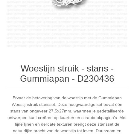
Canvas
Magic
Alcohol ink
Gummiapan
Inspiratie
Stompkaarsen
Personen
Embossing
Lavinia Stamps
Art Journal 2025
Steampunk
Foto's
CraftEmotions
Kaarten 2025
Andere Afbeeldingen
Gesso - Mediums
Cadence
Kaarten 2024
Woestijn struik - stans -
60 bij 40 cm
Inkt
Distress
Art Journal 2024
Gummiapan - D230436
Inkleuren
Ranger
Kaarten 2023
Ervaar de betovering van de woestijn met de Gummiapan
Woestijnstruik stansset. Deze hoogwaardige set bevat één
Staedtler
kaarten 2022
stans van ongeveer 27,5x27mm, waarmee je gedetailleerde
ontwerpen kunt creëren op kaarten en scrapbookpagina's. Met
Art journal 2022
fijne lijnen en delicate texturen brengt deze stansset de
natuurlijke pracht van de woestijn tot leven. Duurzaam en