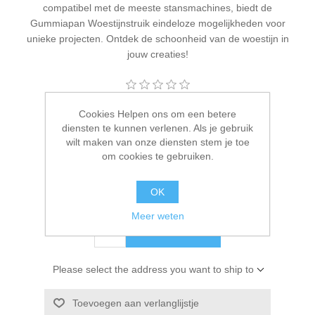
compatibel met de meeste stansmachines, biedt de
Kaarten 2021
Gummiapan Woestijnstruik eindeloze mogelijkheden voor
unieke projecten. Ontdek de schoonheid van de woestijn in
jouw creaties!
Fabrikant:
Gummiapan
Cookies Helpen ons om een betere
diensten te kunnen verlenen. Als je gebruik
Beschikbaarheid:
2 op voorraad
wilt maken van onze diensten stem je toe
om cookies te gebruiken.
Artikelnr.:
GPD230436
OK
€ 2,00 incl. BTW
Meer weten
BESTEL NU!
Please select the address you want to ship to
Toevoegen aan verlanglijstje