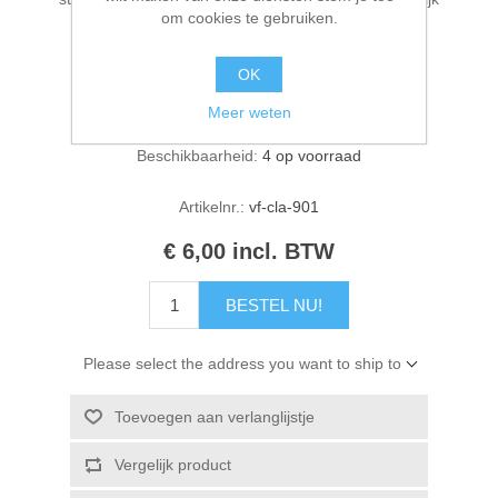
om cookies te gebruiken.
Kaarten 2021
weergegeven in gestempelde afbeeldingen.
OK
Meer weten
Fabrikant:
Tsukineko
Beschikbaarheid:
4 op voorraad
Artikelnr.:
vf-cla-901
€ 6,00 incl. BTW
BESTEL NU!
Please select the address you want to ship to
Toevoegen aan verlanglijstje
Vergelijk product