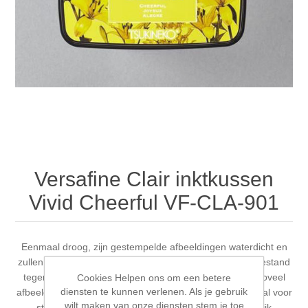
Canvas
Magic
Alcohol ink
Gummiapan
Inspiratie
Stompkaarsen
Personen
Embossing
Lavinia Stamps
Art Journal 2025
Steampunk
Foto's
CraftEmotions
Kaarten 2025
Andere Afbeeldingen
Gesso - Mediums
Cadence
Kaarten 2024
60 bij 40 cm
Inkt
Distress
Art Journal 2024
Versafine Clair inktkussen
Vivid Cheerful VF-CLA-901
Inkleuren
Ranger
Kaarten 2023
Staedtler
kaarten 2022
Eenmaal droog, zijn gestempelde afbeeldingen waterdicht en
zullen ze niet uitsmeren. Afbeeldingen zijn lichtecht en bestand
tegen vervagen. Pad produceert meer dan twee keer zoveel
Cookies Helpen ons om een betere
Art journal 2022
diensten te kunnen verlenen. Als je gebruik
afbeeldingen als een standaard pigmentinktkussen. Ideaal voor
wilt maken van onze diensten stem je toe
stempels met fijne details. Fijne lijnen worden duidelijk