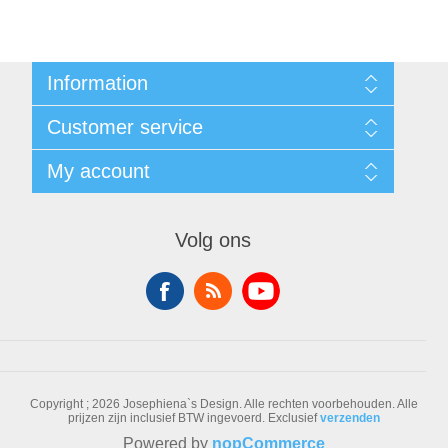
Information
Sitemap
Customer service
Voorwaarden
Over Josephiena
Blog
My account
Contact us
Recently viewed products
Compare products list
My account
New products
Orders
Volg ons
Check gift card balance
Addresses
Shopping cart
Wishlist
Copyright ; 2026 Josephiena`s Design. Alle rechten voorbehouden.
Alle
prijzen zijn inclusief BTW ingevoerd. Exclusief
verzenden
Powered by
nopCommerce