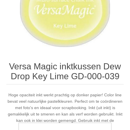
Canvas
Magic
Alcohol ink
Gummiapan
Inspiratie
Stompkaarsen
Personen
Embossing
Lavinia Stamps
Art Journal 2025
Steampunk
Foto's
CraftEmotions
Kaarten 2025
Andere Afbeeldingen
Gesso - Mediums
Cadence
Kaarten 2024
Versa Magic inktkussen Dew
60 bij 40 cm
Inkt
Distress
Art Journal 2024
Drop Key Lime GD-000-039
Inkleuren
Ranger
Kaarten 2023
Hoge opaciteit inkt werkt prachtig op donker papier! Color line
bevat veel natuurlijke pastelkleuren. Perfect om te coördineren
Staedtler
kaarten 2022
met foto's en ideaal voor scrapbooking. Inkt (uit inkt) is
gemakkelijk uit te smeren en kan als verf worden gebruikt. Inkt
Art journal 2022
kan ook in klei worden gemengd. Gebruik inkt met de
Squeegee of Sponge Daubers om verschillende