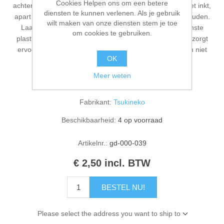
Cookies Helpen ons om een betere
achtergrondeffecten te creëren. Inkt de pad opnieuw (met inkt,
Kaarten 2021
diensten te kunnen verlenen. Als je gebruik
apart verkrijgbaar) indien nodig om de pad vochtig te houden.
wilt maken van onze diensten stem je toe
Laat de pad niet volledig uitdrogen. Vervang de binnenste
om cookies te gebruiken.
plastic hoes en hoes na gebruik. Blootstelling aan lucht zorgt
ervoor dat het stempelkussen uitdroogt. (Binnenhoezen niet
OK
vereist voor Dew Drop-pads.)
Meer weten
Fabrikant:
Tsukineko
Beschikbaarheid:
4 op voorraad
Artikelnr.:
gd-000-039
€ 2,50 incl. BTW
BESTEL NU!
Please select the address you want to ship to