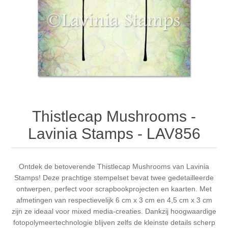
Canvas
Magic
Alcohol ink
Gummiapan
Inspiratie
Stompkaarsen
Personen
Embossing
Lavinia Stamps
Art Journal 2025
Steampunk
Foto's
CraftEmotions
Kaarten 2025
Andere Afbeeldingen
Gesso - Mediums
Cadence
Kaarten 2024
Thistlecap Mushrooms -
60 bij 40 cm
Inkt
Distress
Art Journal 2024
Lavinia Stamps - LAV856
Inkleuren
Ranger
Kaarten 2023
Ontdek de betoverende Thistlecap Mushrooms van Lavinia
Stamps! Deze prachtige stempelset bevat twee gedetailleerde
Staedtler
kaarten 2022
ontwerpen, perfect voor scrapbookprojecten en kaarten. Met
afmetingen van respectievelijk 6 cm x 3 cm en 4,5 cm x 3 cm
Art journal 2022
zijn ze ideaal voor mixed media-creaties. Dankzij hoogwaardige
fotopolymeertechnologie blijven zelfs de kleinste details scherp