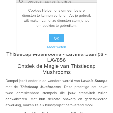
Toevoegen aan verlanglijstje
Cookies Helpen ons om een betere
Vergelijk product
diensten te kunnen verlenen. Als je gebruik
wilt maken van onze diensten stem je toe
E-mail een vriend
om cookies te gebruiken.
OK
Meer weten
Thistlecap Mushrooms - Lavinia Stamps -
LAV856
Ontdek de Magie van Thistlecap
Mushrooms
Dompel jezelf onder in de wondere wereld van
Lavinia Stamps
met de
Thistlecap Mushrooms
. Deze prachtige set bevat
twee onmiskenbare stempels die jouw creativiteit zullen
aanwakkeren. Met hun delicate ontwerp en gedetailleerde
afwerking, maken ze elk kunstproject betoverend mooi.