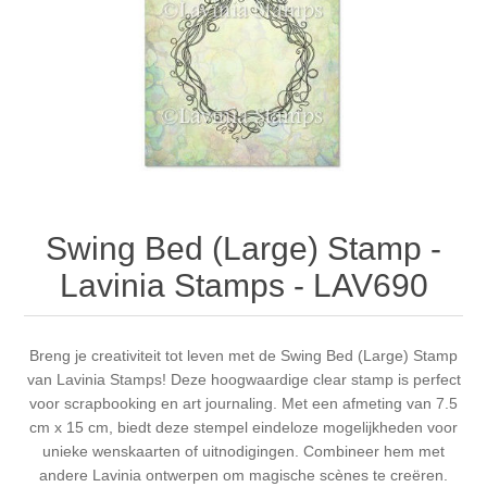
Canvas
Magic
Alcohol ink
Gummiapan
Inspiratie
Stompkaarsen
Personen
Embossing
Lavinia Stamps
Art Journal 2025
Steampunk
Foto's
CraftEmotions
Kaarten 2025
Andere Afbeeldingen
Gesso - Mediums
Cadence
Kaarten 2024
Swing Bed (Large) Stamp -
60 bij 40 cm
Inkt
Distress
Art Journal 2024
Lavinia Stamps - LAV690
Inkleuren
Ranger
Kaarten 2023
Breng je creativiteit tot leven met de Swing Bed (Large) Stamp
van Lavinia Stamps! Deze hoogwaardige clear stamp is perfect
Staedtler
kaarten 2022
voor scrapbooking en art journaling. Met een afmeting van 7.5
cm x 15 cm, biedt deze stempel eindeloze mogelijkheden voor
Art journal 2022
unieke wenskaarten of uitnodigingen. Combineer hem met
andere Lavinia ontwerpen om magische scènes te creëren.