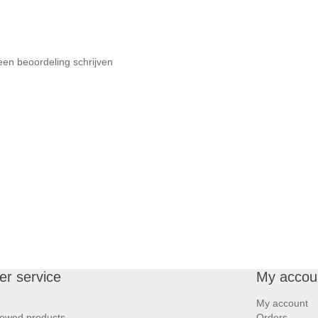
een beoordeling schrijven
r service
My accou
My account
iewed products
Orders