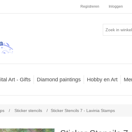
Registreren
Inloggen
ital Art - Gifts
Diamond paintings
Hobby en Art
Me
mps
/
Sticker stencils
/
Sticker Stencils 7 - Lavinia Stamps