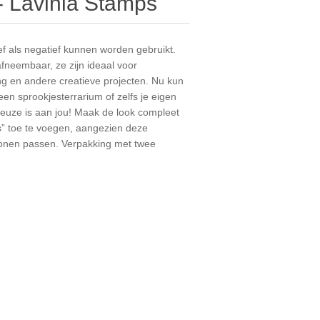
 - Lavinia Stamps
ef als negatief kunnen worden gebruikt.
afneembaar, ze zijn ideaal voor
ing en andere creatieve projecten. Nu kun
 een sprookjesterrarium of zelfs je eigen
keuze is aan jou! Maak de look compleet
s” toe te voegen, aangezien deze
blonen passen. Verpakking met twee