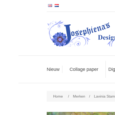
Nieuw
Collage paper
Dig
Home
/
Merken
/
Lavinia Sta