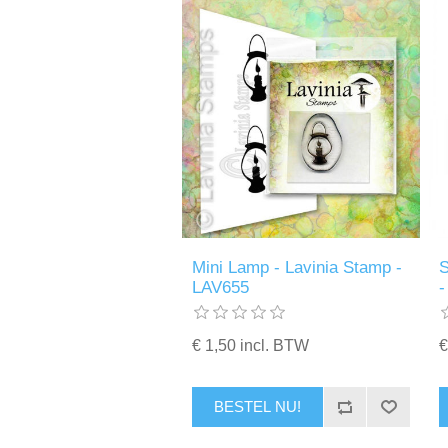
Mini Lamp - Lavinia Stamp -
S
LAV655
-
€ 1,50 incl. BTW
€
BESTEL NU!