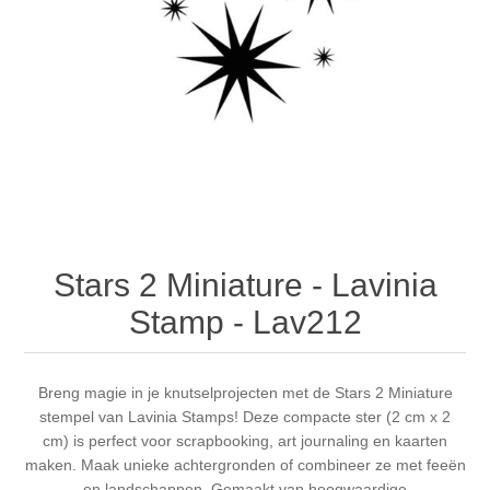
Canvas
Magic
Alcohol ink
Gummiapan
Inspiratie
Stompkaarsen
Personen
Embossing
Lavinia Stamps
Art Journal 2025
Steampunk
Foto's
CraftEmotions
Kaarten 2025
Andere Afbeeldingen
Gesso - Mediums
Cadence
Kaarten 2024
60 bij 40 cm
Inkt
Distress
Art Journal 2024
Stars 2 Miniature - Lavinia
Stamp - Lav212
Inkleuren
Ranger
Kaarten 2023
Staedtler
kaarten 2022
Breng magie in je knutselprojecten met de Stars 2 Miniature
stempel van Lavinia Stamps! Deze compacte ster (2 cm x 2
cm) is perfect voor scrapbooking, art journaling en kaarten
Art journal 2022
maken. Maak unieke achtergronden of combineer ze met feeën
en landschappen. Gemaakt van hoogwaardige