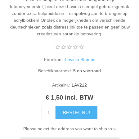
Kaarten 2021
fotopolymeerstof, biedt deze Lavinia stempel gebruiksgemak
zonder extra hulpmiddelen – simpelweg aan te brengen op
acrylblokken! Ontdek de mogelijkheden om verschillende
kleurtechnieken zoals distress ink toe te passen en geef jouw
creaties een sprankje betovering.
Fabrikant:
Lavinia Stamps
Beschikbaarheid:
5 op voorraad
Artikelnr.:
LAV212
€ 1,50 incl. BTW
BESTEL NU!
Please select the address you want to ship to