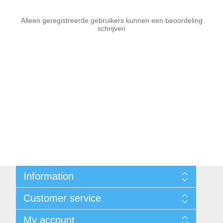
Alleen geregistreerde gebruikers kunnen een beoordeling
schrijven
Information
Sitemap
Customer service
Voorwaarden
Over Josephiena
Blog
My account
Contact us