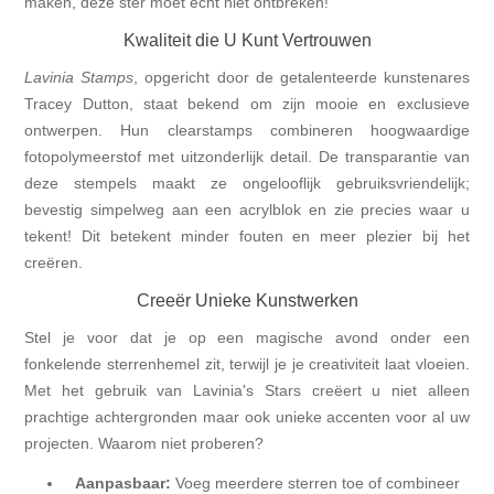
maken, deze ster moet echt niet ontbreken!
Kwaliteit die U Kunt Vertrouwen
Lavinia Stamps
, opgericht door de getalenteerde kunstenares
Tracey Dutton, staat bekend om zijn mooie en exclusieve
ontwerpen. Hun clearstamps combineren hoogwaardige
fotopolymeerstof met uitzonderlijk detail. De transparantie van
deze stempels maakt ze ongelooflijk gebruiksvriendelijk;
bevestig simpelweg aan een acrylblok en zie precies waar u
tekent! Dit betekent minder fouten en meer plezier bij het
creëren.
Creeër Unieke Kunstwerken
Stel je voor dat je op een magische avond onder een
fonkelende sterrenhemel zit, terwijl je je creativiteit laat vloeien.
Met het gebruik van Lavinia's Stars creëert u niet alleen
prachtige achtergronden maar ook unieke accenten voor al uw
projecten. Waarom niet proberen?
Aanpasbaar:
Voeg meerdere sterren toe of combineer