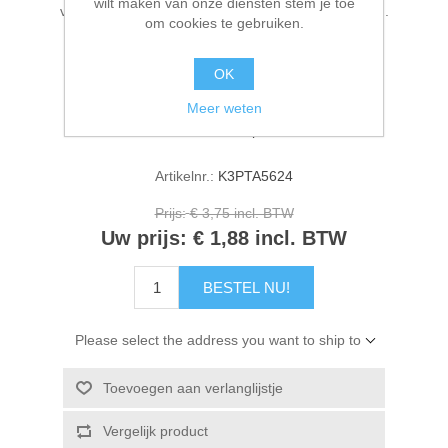
wilt maken van onze diensten stem je toe
verkregen vorm kan gemakkelijk worden verwijderd.
Kaarten 2021
om cookies te gebruiken.
OK
Fabrikant:
Stamperia
Meer weten
Beschikbaarheid:
Op voorraad
Artikelnr.:
K3PTA5624
Prijs:
€ 3,75 incl. BTW
Uw prijs:
€ 1,88 incl. BTW
BESTEL NU!
Please select the address you want to ship to
Toevoegen aan verlanglijstje
Vergelijk product