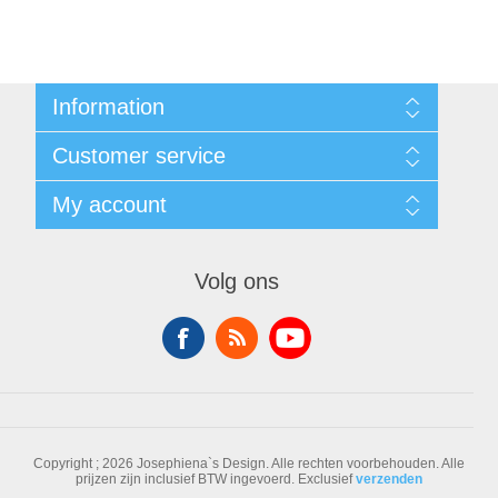
Information
Sitemap
Customer service
Voorwaarden
Over Josephiena
Blog
My account
Contact us
Recently viewed products
Compare products list
My account
New products
Orders
Volg ons
Check gift card balance
Addresses
Shopping cart
Wishlist
Copyright ; 2026 Josephiena`s Design. Alle rechten voorbehouden.
Alle
prijzen zijn inclusief BTW ingevoerd. Exclusief
verzenden