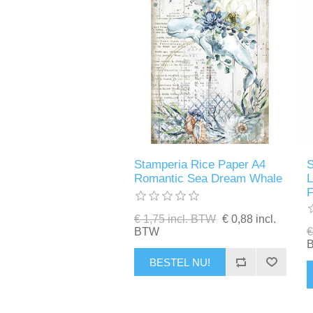
Stamperia Rice Paper A4
S
Romantic Sea Dream Whale
L
€ 1,75 incl. BTW
€ 0,88 incl.
BTW
€
BESTEL NU!