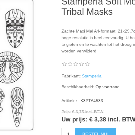
Stamperia Soft M
Tribal Masks
Zachte Maxi Mal A4-formaat. 21x29,7c
hoge resolutie is heel eenvoudig. U ho
te gieten en te wachten tot het droog
worden verwijderd.
Fabrikant:
Stamperia
Beschikbaarheid:
Op voorraad
Artikelnr.:
K3PTA4533
Prijs:
€ 6,75 incl. BTW
Uw prijs:
€ 3,38 incl. BT
BESTEL NU!