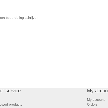
een beoordeling schrijven
r service
My accou
My account
iewed products
Orders