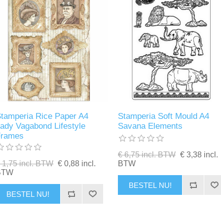
tamperia Rice Paper A4
Stamperia Soft Mould A4
ady Vagabond Lifestyle
Savana Elements
Frames
€ 6,75 incl. BTW
€ 3,38 incl.
 1,75 incl. BTW
€ 0,88 incl.
BTW
BTW
BESTEL NU!
BESTEL NU!