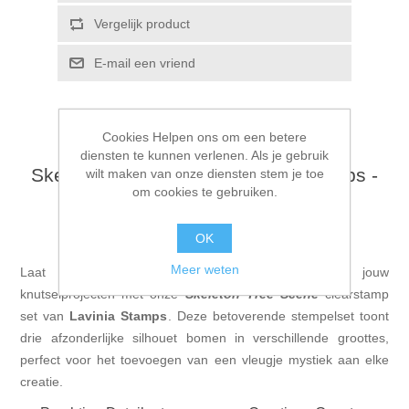
Vergelijk product
E-mail een vriend
Cookies Helpen ons om een betere
diensten te kunnen verlenen. Als je gebruik
Skeleton Tree Scene - Lavinia Stamps -
wilt maken van onze diensten stem je toe
om cookies te gebruiken.
LAV530
Creëer Magische Scènes met de
Skeleton Tree Scene
OK
Meer weten
Laat je fantasie de vrije loop en transformeer jouw
knutselprojecten met onze
Skeleton Tree Scene
clearstamp
set van
Lavinia Stamps
. Deze betoverende stempelset toont
drie afzonderlijke silhouet bomen in verschillende groottes,
perfect voor het toevoegen van een vleugje mystiek aan elke
creatie.