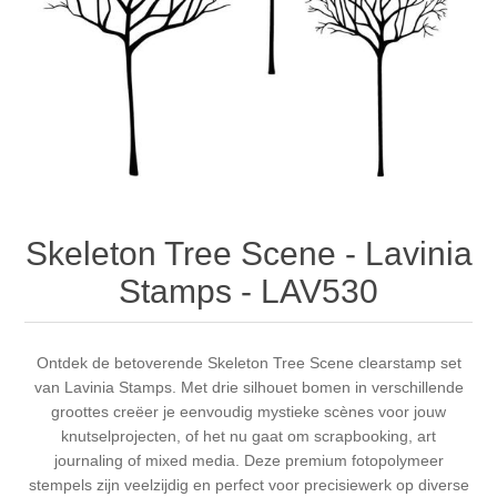
Canvas
Magic
Alcohol ink
Gummiapan
Inspiratie
Stompkaarsen
Personen
Embossing
Lavinia Stamps
Art Journal 2025
Steampunk
Foto's
CraftEmotions
Kaarten 2025
Andere Afbeeldingen
Gesso - Mediums
Cadence
Kaarten 2024
Skeleton Tree Scene - Lavinia
60 bij 40 cm
Inkt
Distress
Art Journal 2024
Stamps - LAV530
Inkleuren
Ranger
Kaarten 2023
Ontdek de betoverende Skeleton Tree Scene clearstamp set
van Lavinia Stamps. Met drie silhouet bomen in verschillende
Staedtler
kaarten 2022
groottes creëer je eenvoudig mystieke scènes voor jouw
knutselprojecten, of het nu gaat om scrapbooking, art
Art journal 2022
journaling of mixed media. Deze premium fotopolymeer
stempels zijn veelzijdig en perfect voor precisiewerk op diverse